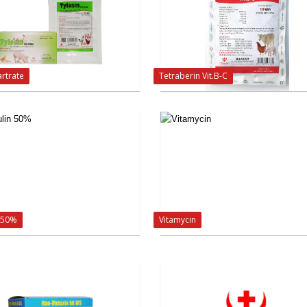
artrate
Tetraberin Vit.B-C
n 50%
Vitamycin