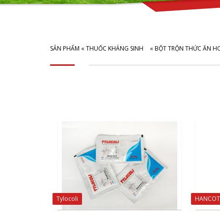
SẢN PHẨM
«
THUỐC KHÁNG SINH
«
BỘT TRỘN THỨC ĂN H
Tylocoli
HANCOT