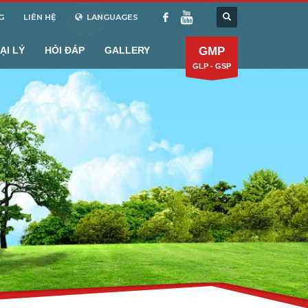
G
LIÊN HỆ
LANGUAGES
ẠI LÝ
HỎI ĐÁP
GALLERY
GMP
GLP - GSP