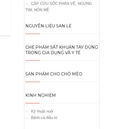
CẤP CỨU SỐC PHẢN VỆ, NGƯNG
TIM, HÔN MÊ
NGUYÊN LIỆU SAN LẺ
CHẾ PHẨM SÁT KHUẨN TAY DÙNG
TRONG GIA DỤNG VÀ Y TẾ
SẢN PHẨM CHO CHÓ MÈO
KINH NGHIỆM
Kỹ thuật nuôi
Bệnh và điều trị