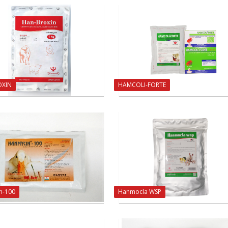
OXIN
HAMCOLI-FORTE
n-100
Hanmocla WSP