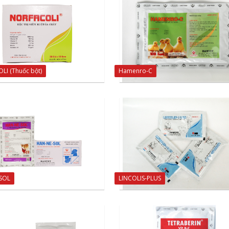
LI (Thuốc bột)
Hamenro-C
SOL
LINCOLIS-PLUS