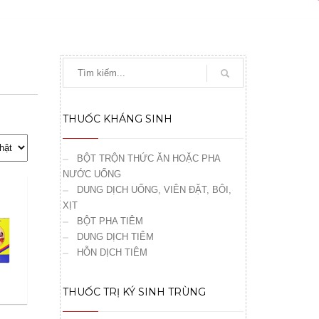
THUỐC KHÁNG SINH
BỘT TRỘN THỨC ĂN HOẶC PHA
NƯỚC UỐNG
DUNG DỊCH UỐNG, VIÊN ĐẶT, BÔI,
XỊT
BỘT PHA TIÊM
DUNG DỊCH TIÊM
HỖN DỊCH TIÊM
THUỐC TRỊ KÝ SINH TRÙNG