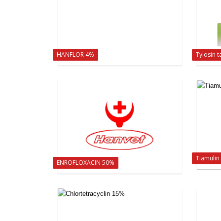
HANFLOR 4%
Tylosin t
Tiamuli
ENROFLOXACIN 50%