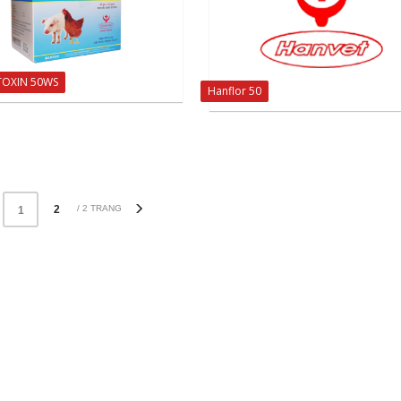
TOXIN 50WS
Hanflor 50
2
/ 2 TRANG
1