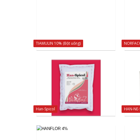
TIAMULIN 10% (Bột uống)
NORFACO
Han-Spicol
HAN-NE-