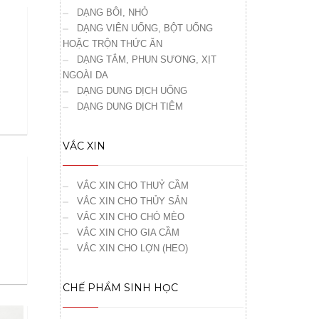
DẠNG BÔI, NHỎ
DẠNG VIÊN UỐNG, BỘT UỐNG
HOẶC TRỘN THỨC ĂN
DẠNG TẮM, PHUN SƯƠNG, XỊT
NGOÀI DA
DẠNG DUNG DỊCH UỐNG
DẠNG DUNG DỊCH TIÊM
VẮC XIN
VẮC XIN CHO THUỶ CẦM
VẮC XIN CHO THỦY SẢN
VẮC XIN CHO CHÓ MÈO
VẮC XIN CHO GIA CẦM
VẮC XIN CHO LỢN (HEO)
CHẾ PHẨM SINH HỌC