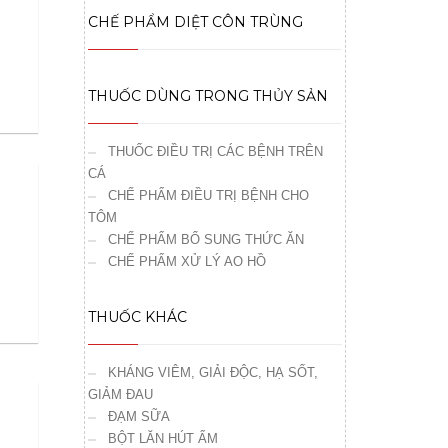
CHẾ PHẨM DIỆT CÔN TRÙNG
THUỐC DÙNG TRONG THỦY SẢN
THUỐC ĐIỀU TRỊ CÁC BỆNH TRÊN
CÁ
CHẾ PHẨM ĐIỀU TRỊ BỆNH CHO
TÔM
CHẾ PHẨM BỔ SUNG THỨC ĂN
CHẾ PHẨM XỬ LÝ AO HỒ
THUỐC KHÁC
KHÁNG VIÊM, GIẢI ĐỘC, HẠ SỐT,
GIẢM ĐAU
ĐẠM SỮA
BỘT LĂN HÚT ẨM