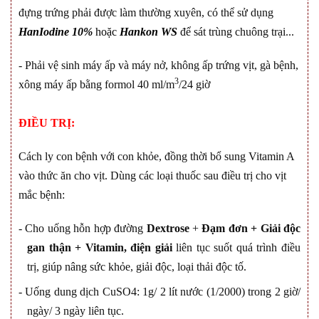
đựng trứng phải được làm thường xuyên, có thể sử dụng
HanIodine 10%
hoặc
Hankon WS
để sát trùng chuông trại...
- Phải vệ sinh máy ấp và máy nở, không ấp trứng vịt, gà bệnh,
3
xông máy ấp bằng formol 40 ml/m
/24 giờ
ĐIỀU TRỊ:
Cách ly con bệnh với con khỏe, đồng thời bổ sung Vitamin A
vào thức ă
n cho
vịt. Dùng các loại thuốc sau đ
i
ều trị cho vịt
mắc bệnh:
- Cho uống hỗn hợp đường
Dextrose
+
Đạm đơn + Giải độc
gan thận + Vitamin, điện giải
liên tục suốt quá trình điều
trị, giúp nâng sức khỏe, giải độc, loại thải độc tố.
- Uống dung dịch CuSO4: 1g/ 2 lít nước (1/2000) trong 2 giờ/
ngày/ 3 ngày liên tục.