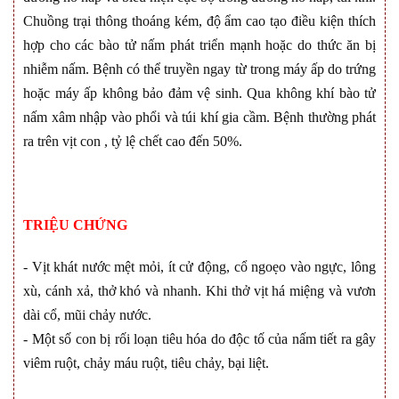
Chuồng trại thông thoáng kém, độ ẩm cao tạo điều kiện thích
hợp cho các bào tử nấm phát triển mạnh hoặc do thức ăn bị
nhiễm nấm. Bệnh có thể truyền ngay từ trong máy ấp do trứng
hoặc máy ấp không bảo đảm vệ sinh. Qua không khí bào tử
nấm xâm nhập vào phổi và túi khí gia cầm. Bệnh thường phát
ra trên vịt con , tỷ lệ chết cao đến 50%.
TRIỆU CHỨNG
-
Vịt khát nước mệt mỏi, ít cử động, cổ ngoẹo vào ngực, lông
xù, cánh xả, thở khó và nhanh. Khi thở vịt há miệng và vươn
dài cổ, mũi chảy nước.
- Một số con bị rối loạn tiêu hóa do độc tố của nấm tiết ra gây
viêm ruột, chảy máu ruột, tiêu chảy, bại liệt.