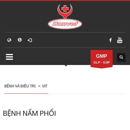
GMP
GLP - GSP
BỆNH VÀ ĐIỀU TRỊ
>
VỊT
BỆNH NẤM PHỔI