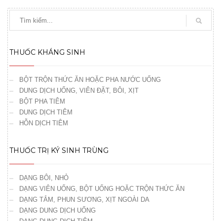
THUỐC KHÁNG SINH
BỘT TRỘN THỨC ĂN HOẶC PHA NƯỚC UỐNG
DUNG DỊCH UỐNG, VIÊN ĐẶT, BÔI, XỊT
BỘT PHA TIÊM
DUNG DỊCH TIÊM
HỖN DỊCH TIÊM
THUỐC TRỊ KÝ SINH TRÙNG
DẠNG BÔI, NHỎ
DẠNG VIÊN UỐNG, BỘT UỐNG HOẶC TRỘN THỨC ĂN
DẠNG TẮM, PHUN SƯƠNG, XỊT NGOÀI DA
DẠNG DUNG DỊCH UỐNG