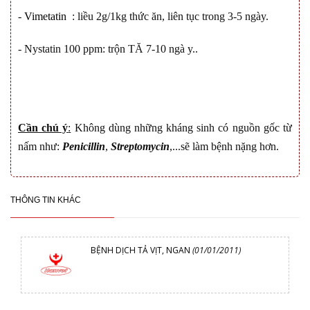
-
Vimetatin
: liều 2g/1kg thức ăn, liên tục trong 3-5 ngày.
-
Nystatin 100 ppm: tr
ộ
n T
Ă
7-10 ngà y.
.
Cần chú ý
:
Không dùng những kháng sinh có nguồn gốc từ
nấm như
:
Penicillin
,
Streptomycin
,...s
ẽ làm bệnh nặng hơ
n
.
THÔNG TIN KHÁC
BỆNH DỊCH TẢ VỊT, NGAN
(01/01/2011)