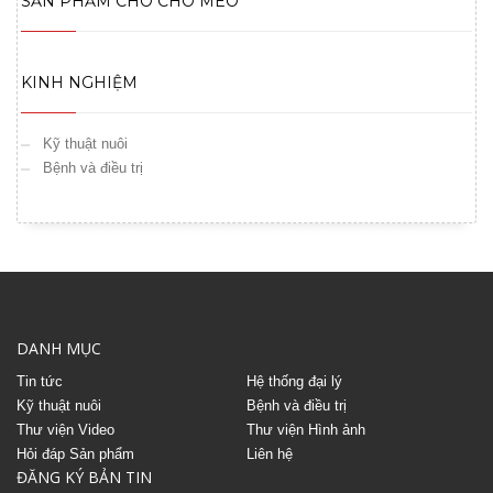
SẢN PHẨM CHO CHÓ MÈO
KINH NGHIỆM
Kỹ thuật nuôi
Bệnh và điều trị
DANH MỤC
Tin tức
Hệ thống đại lý
Kỹ thuật nuôi
Bệnh và điều trị
Thư viện Video
Thư viện Hình ảnh
Hỏi đáp Sản phẩm
Liên hệ
ĐĂNG KÝ BẢN TIN