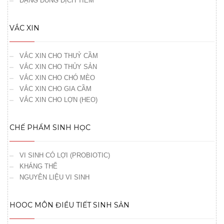
DẠNG DUNG DỊCH TIÊM
VẮC XIN
VẮC XIN CHO THUỶ CẦM
VẮC XIN CHO THỦY SẢN
VẮC XIN CHO CHÓ MÈO
VẮC XIN CHO GIA CẦM
VẮC XIN CHO LỢN (HEO)
CHẾ PHẨM SINH HỌC
VI SINH CÓ LỢI (PROBIOTIC)
KHÁNG THỂ
NGUYÊN LIỆU VI SINH
HOOC MÔN ĐIỀU TIẾT SINH SẢN