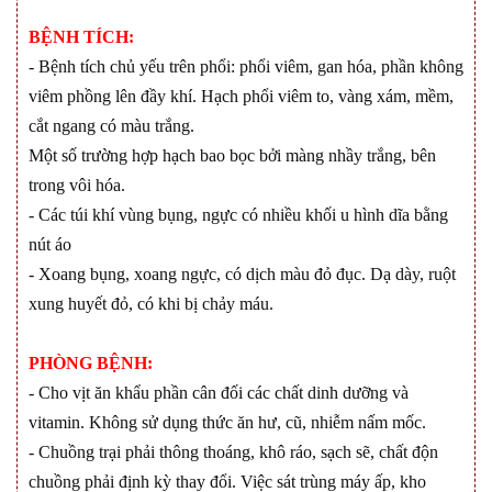
BỆNH TÍCH:
- Bệnh tích chủ yếu trên phổi: phổi viêm, gan hóa, phần không
viêm phồng lên đầy khí. Hạch phổi viêm to, vàng xám, mềm,
cắt ngang có màu trắng.
Một số trường hợp hạch bao bọc bởi màng nhầy trắng, bên
trong vôi hóa.
- Các túi khí vùng bụng, ngực có nhiều khối u hình dĩa bằng
nút áo
- Xoang bụng, xoang ngực, có dịch màu
đỏ đục. Dạ dày, ruột
xung huyết đỏ, có khi bị chảy máu.
PHÒNG BỆNH:
- Cho vịt ăn khẩu phần cân đối các chất dinh dưỡng và
vitamin. Không sử dụng thức ăn hư, cũ, nhiễm nấm mốc.
- Chuồng trại phải thông thoáng, khô ráo, sạch sẽ, chất độn
chuồng phải định kỳ thay đổi. Việc sát trùng máy ấp, kho