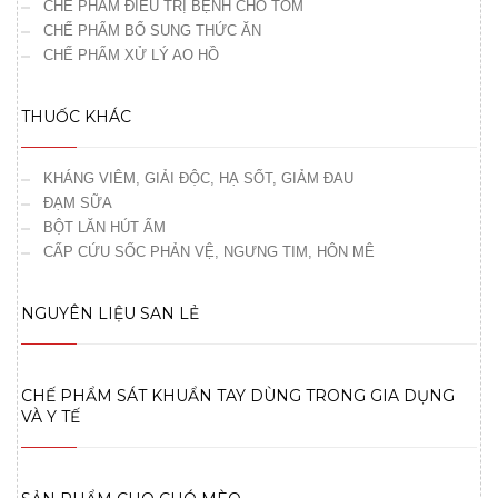
CHẾ PHẨM ĐIỀU TRỊ BỆNH CHO TÔM
CHẾ PHẨM BỔ SUNG THỨC ĂN
CHẾ PHẨM XỬ LÝ AO HỒ
THUỐC KHÁC
KHÁNG VIÊM, GIẢI ĐỘC, HẠ SỐT, GIẢM ĐAU
ĐẠM SỮA
BỘT LĂN HÚT ẨM
CẤP CỨU SỐC PHẢN VỆ, NGƯNG TIM, HÔN MÊ
NGUYÊN LIỆU SAN LẺ
CHẾ PHẨM SÁT KHUẨN TAY DÙNG TRONG GIA DỤNG
VÀ Y TẾ