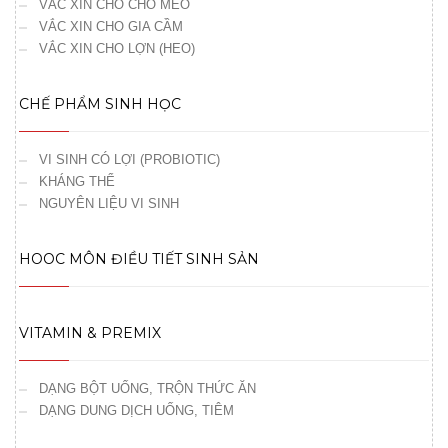
VẮC XIN CHO CHÓ MÈO
VẮC XIN CHO GIA CẦM
VẮC XIN CHO LỢN (HEO)
CHẾ PHẨM SINH HỌC
VI SINH CÓ LỢI (PROBIOTIC)
KHÁNG THỂ
NGUYÊN LIỆU VI SINH
HOOC MÔN ĐIỀU TIẾT SINH SẢN
VITAMIN & PREMIX
DẠNG BỘT UỐNG, TRỘN THỨC ĂN
DẠNG DUNG DỊCH UỐNG, TIÊM