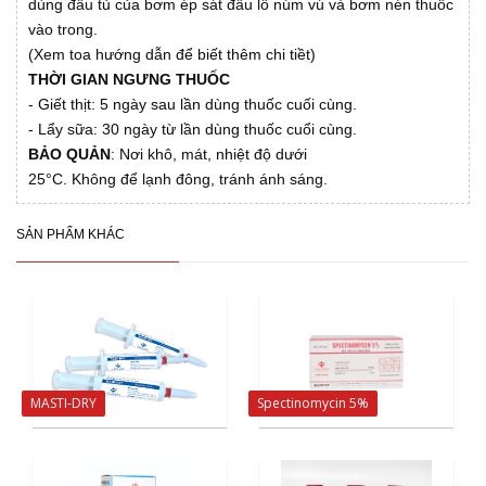
dùng đầu tủ của bơm ép sát đầu lỗ núm vú và bơm nén thuốc
vào trong.
(Xem toa hướng dẫn để biết thêm chi tiềt)
THỜI GIAN NGƯNG THUỐC
- Giết thịt: 5 ngày sau lần dùng thuốc cuối cùng.
- Lẩy sữa: 30 ngày từ lần dùng thuốc cuổi cùng.
BẢO QUẢN
: Nơi khô, mát, nhiệt độ dưới
25°C. Không để lạnh đông, tránh ánh sáng.
SẢN PHẨM KHÁC
MASTI-DRY
Spectinomycin 5%