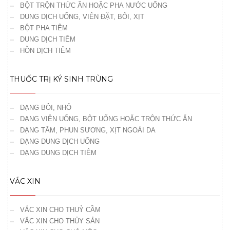
BỘT TRỘN THỨC ĂN HOẶC PHA NƯỚC UỐNG
DUNG DỊCH UỐNG, VIÊN ĐẶT, BÔI, XỊT
BỘT PHA TIÊM
DUNG DỊCH TIÊM
HỖN DỊCH TIÊM
THUỐC TRỊ KÝ SINH TRÙNG
DẠNG BÔI, NHỎ
DẠNG VIÊN UỐNG, BỘT UỐNG HOẶC TRỘN THỨC ĂN
DẠNG TẮM, PHUN SƯƠNG, XỊT NGOÀI DA
DẠNG DUNG DỊCH UỐNG
DẠNG DUNG DỊCH TIÊM
VẮC XIN
VẮC XIN CHO THUỶ CẦM
VẮC XIN CHO THỦY SẢN