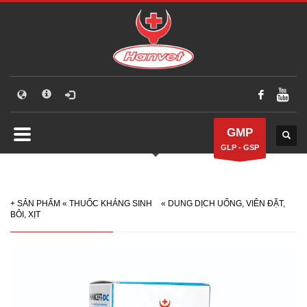
GMP
GLP - GSP
+
SẢN PHẨM
«
THUỐC KHÁNG SINH
«
DUNG DỊCH UỐNG, VIÊN ĐẶT,
BÔI, XỊT