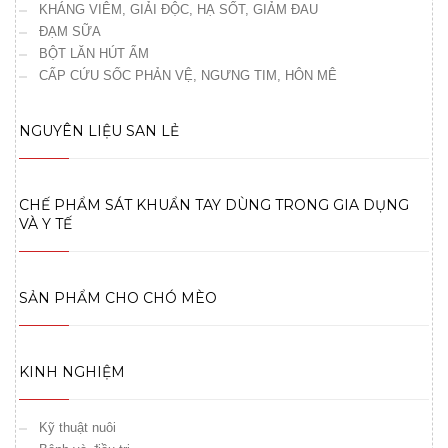
KHÁNG VIÊM, GIẢI ĐỘC, HẠ SỐT, GIẢM ĐAU
ĐẠM SỮA
BỘT LĂN HÚT ẨM
CẤP CỨU SỐC PHẢN VỆ, NGƯNG TIM, HÔN MÊ
NGUYÊN LIỆU SAN LẺ
CHẾ PHẨM SÁT KHUẨN TAY DÙNG TRONG GIA DỤNG
VÀ Y TẾ
SẢN PHẨM CHO CHÓ MÈO
KINH NGHIỆM
Kỹ thuật nuôi