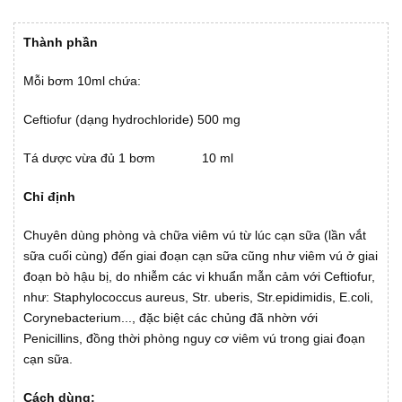
Thành phần
Mỗi bơm 10ml chứa:
Ceftiofur (dạng hydrochloride) 500 mg
Tá dược vừa đủ 1 bơm 10 ml
Chỉ định
Chuyên dùng phòng và chữa viêm vú từ lúc cạn sữa (lần vắt
sữa cuối cùng) đến giai đoạn cạn sữa cũng như viêm vú ở giai
đoạn bò hậu bị, do nhiễm các vi khuẩn mẫn cảm với Ceftiofur,
như: Staphylococcus aureus, Str. uberis, Str.epidimidis, E.coli,
Corynebacterium..., đặc biệt các chủng đã nhờn với
Penicillins, đồng thời phòng nguy cơ viêm vú trong giai đoạn
cạn sữa.
Cách dùng: