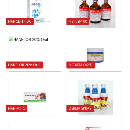
HANCEFT - DC
Hantril-100
HANFLOR 20% Oral
MỠ KẼM OXYD
HAN-V.T.C
DERMA SPRAY