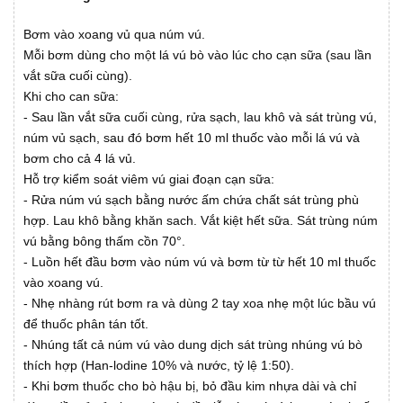
Bơm vào xoang vủ qua núm vú.
Mỗi bơm dùng cho một lá vú bò vào lúc cho cạn sữa (sau lần
vắt sữa cuối cùng).
Khi cho can sữa:
- Sau lần vắt sữa cuối cùng, rửa sạch, lau khô và sát trùng vú,
núm vủ sạch, sau đó bơm hết 10 ml thuốc vào mỗi lá vú và
bơm cho cả 4 lá vủ.
Hỗ trợ kiểm soát viêm vú giai đoạn cạn sữa:
- Rửa núm vú sạch bằng nước ấm chứa chất sát trùng phù
hợp. Lau khô bằng khăn sach. Vắt kiệt hết sữa. Sát trùng núm
vú bằng bông thấm cồn 70°.
- Luồn hết đầu bơm vào núm vú và bơm từ từ hết 10 ml thuốc
vào xoang vú.
- Nhẹ nhàng rút bơm ra và dùng 2 tay xoa nhẹ một lúc bầu vú
để thuốc phân tán tốt.
- Nhúng tất cả núm vú vào dung dịch sát trùng nhúng vú bò
thích hợp (Han-lodine 10% và nước, tỷ lệ 1:50).
- Khi bơm thuốc cho bò hậu bị, bỏ đầu kim nhựa dài và chỉ