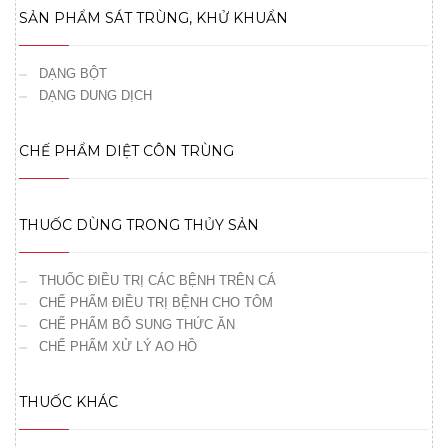
SẢN PHẨM SÁT TRÙNG, KHỬ KHUẨN
DẠNG BỘT
DẠNG DUNG DỊCH
CHẾ PHẨM DIỆT CÔN TRÙNG
THUỐC DÙNG TRONG THỦY SẢN
THUỐC ĐIỀU TRỊ CÁC BỆNH TRÊN CÁ
CHẾ PHẨM ĐIỀU TRỊ BỆNH CHO TÔM
CHẾ PHẨM BỔ SUNG THỨC ĂN
CHẾ PHẨM XỬ LÝ AO HỒ
THUỐC KHÁC