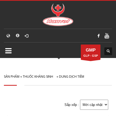
GMP
GLP - GSP
SẢN PHẨM
«
THUỐC KHÁNG SINH
«
DUNG DỊCH TIÊM
Sắp xếp :