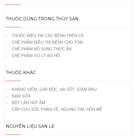
THUỐC DÙNG TRONG THỦY SẢN
THUỐC ĐIỀU TRỊ CÁC BỆNH TRÊN CÁ
CHẾ PHẨM ĐIỀU TRỊ BỆNH CHO TÔM
CHẾ PHẨM BỔ SUNG THỨC ĂN
CHẾ PHẨM XỬ LÝ AO HỒ
THUỐC KHÁC
KHÁNG VIÊM, GIẢI ĐỘC, HẠ SỐT, GIẢM ĐAU
ĐẠM SỮA
BỘT LĂN HÚT ẨM
CẤP CỨU SỐC PHẢN VỆ, NGƯNG TIM, HÔN MÊ
NGUYÊN LIỆU SAN LẺ