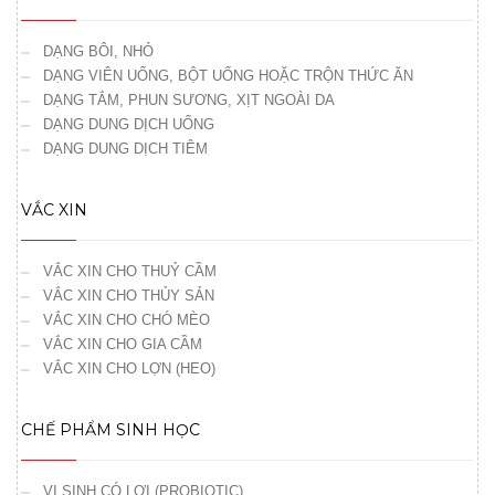
DẠNG BÔI, NHỎ
DẠNG VIÊN UỐNG, BỘT UỐNG HOẶC TRỘN THỨC ĂN
DẠNG TẮM, PHUN SƯƠNG, XỊT NGOÀI DA
DẠNG DUNG DỊCH UỐNG
DẠNG DUNG DỊCH TIÊM
VẮC XIN
VẮC XIN CHO THUỶ CẦM
VẮC XIN CHO THỦY SẢN
VẮC XIN CHO CHÓ MÈO
VẮC XIN CHO GIA CẦM
VẮC XIN CHO LỢN (HEO)
CHẾ PHẨM SINH HỌC
VI SINH CÓ LỢI (PROBIOTIC)