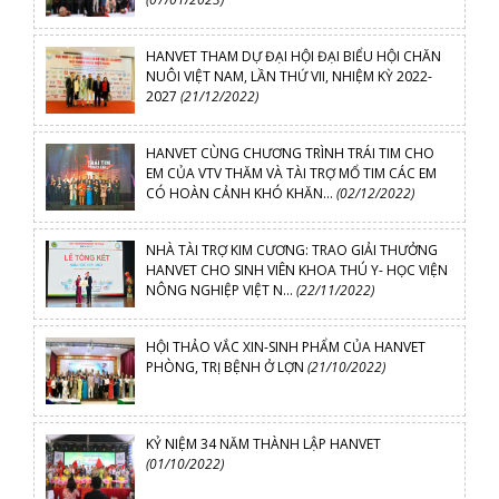
HANVET THAM DỰ ĐẠI HỘI ĐẠI BIỂU HỘI CHĂN
NUÔI VIỆT NAM, LẦN THỨ VII, NHIỆM KỲ 2022-
2027
(21/12/2022)
HANVET CÙNG CHƯƠNG TRÌNH TRÁI TIM CHO
EM CỦA VTV THĂM VÀ TÀI TRỢ MỔ TIM CÁC EM
CÓ HOÀN CẢNH KHÓ KHĂN...
(02/12/2022)
NHÀ TÀI TRỢ KIM CƯƠNG: TRAO GIẢI THƯỞNG
HANVET CHO SINH VIÊN KHOA THÚ Y- HỌC VIỆN
NÔNG NGHIỆP VIỆT N...
(22/11/2022)
HỘI THẢO VẮC XIN-SINH PHẨM CỦA HANVET
PHÒNG, TRỊ BỆNH Ở LỢN
(21/10/2022)
KỶ NIỆM 34 NĂM THÀNH LẬP HANVET
(01/10/2022)