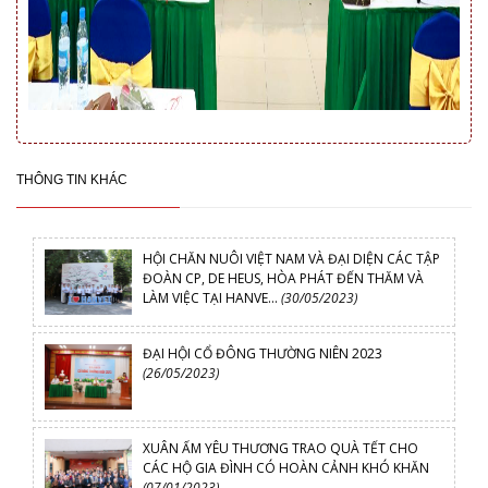
THÔNG TIN KHÁC
HỘI CHĂN NUÔI VIỆT NAM VÀ ĐẠI DIỆN CÁC TẬP
ĐOÀN CP, DE HEUS, HÒA PHÁT ĐẾN THĂM VÀ
LÀM VIỆC TẠI HANVE...
(30/05/2023)
ĐẠI HỘI CỔ ĐÔNG THƯỜNG NIÊN 2023
(26/05/2023)
XUÂN ẤM YÊU THƯƠNG TRAO QUÀ TẾT CHO
CÁC HỘ GIA ĐÌNH CÓ HOÀN CẢNH KHÓ KHĂN
(07/01/2023)