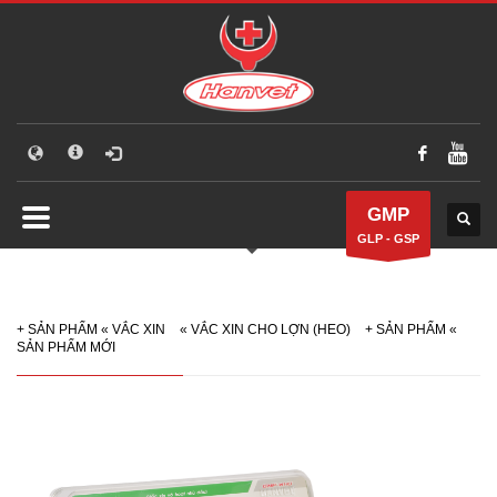
GMP
GLP - GSP
+
SẢN PHẨM
«
VẮC XIN
«
VẮC XIN CHO LỢN (HEO)
+
SẢN PHẨM
«
SẢN PHẨM MỚI