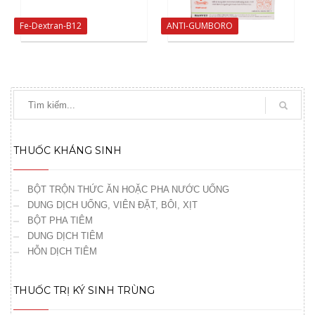
Fe-Dextran-B12
ANTI-GUMBORO
THUỐC KHÁNG SINH
BỘT TRỘN THỨC ĂN HOẶC PHA NƯỚC UỐNG
DUNG DỊCH UỐNG, VIÊN ĐẶT, BÔI, XỊT
BỘT PHA TIÊM
DUNG DỊCH TIÊM
HỖN DỊCH TIÊM
THUỐC TRỊ KÝ SINH TRÙNG