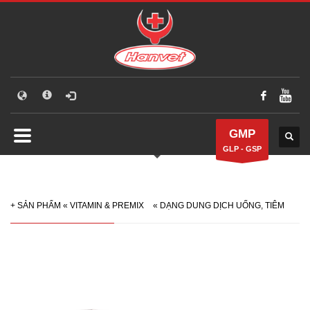
GMP
GLP - GSP
+
SẢN PHẨM
«
VITAMIN & PREMIX
«
DẠNG DUNG DỊCH UỐNG, TIÊM