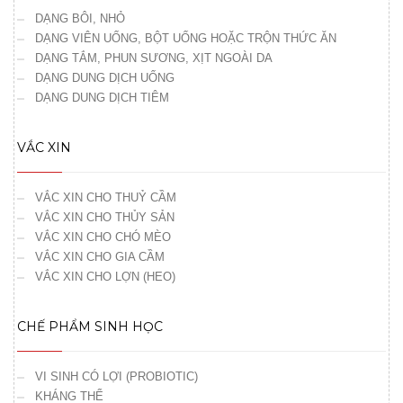
DẠNG BÔI, NHỎ
DẠNG VIÊN UỐNG, BỘT UỐNG HOẶC TRỘN THỨC ĂN
DẠNG TẮM, PHUN SƯƠNG, XỊT NGOÀI DA
DẠNG DUNG DỊCH UỐNG
DẠNG DUNG DỊCH TIÊM
VẮC XIN
VẮC XIN CHO THUỶ CẦM
VẮC XIN CHO THỦY SẢN
VẮC XIN CHO CHÓ MÈO
VẮC XIN CHO GIA CẦM
VẮC XIN CHO LỢN (HEO)
CHẾ PHẨM SINH HỌC
VI SINH CÓ LỢI (PROBIOTIC)
KHÁNG THỂ