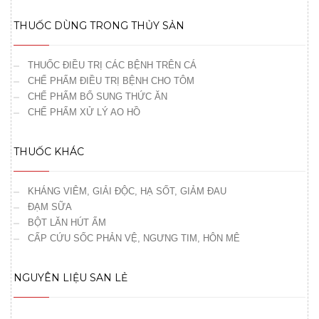
THUỐC DÙNG TRONG THỦY SẢN
THUỐC ĐIỀU TRỊ CÁC BỆNH TRÊN CÁ
CHẾ PHẨM ĐIỀU TRỊ BỆNH CHO TÔM
CHẾ PHẨM BỔ SUNG THỨC ĂN
CHẾ PHẨM XỬ LÝ AO HỒ
THUỐC KHÁC
KHÁNG VIÊM, GIẢI ĐỘC, HẠ SỐT, GIẢM ĐAU
ĐẠM SỮA
BỘT LĂN HÚT ẨM
CẤP CỨU SỐC PHẢN VỆ, NGƯNG TIM, HÔN MÊ
NGUYÊN LIỆU SAN LẺ