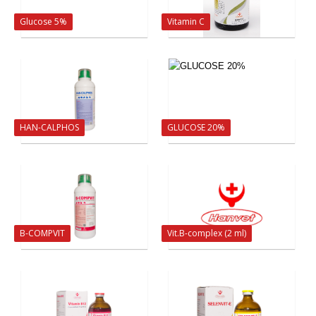
Glucose 5%
Vitamin C
HAN-CALPHOS
GLUCOSE 20%
B-COMPVIT
Vit.B-complex (2 ml)