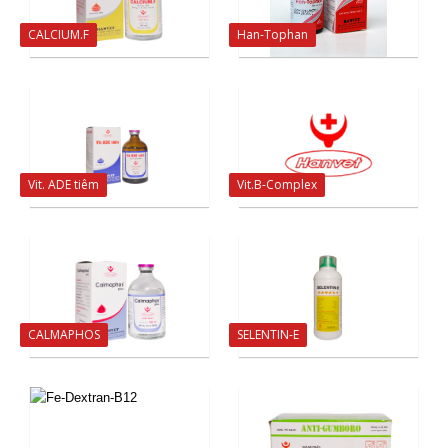
CALCIUM.F
Han-Tophan
Vit. ADE tiêm
Vit.B-Complex
CALMAPHOS
SELENTIN-E