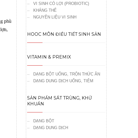
VI SINH CÓ LỢI (PROBIOTIC)
KHÁNG THỂ
NGUYÊN LIỆU VI SINH
ng phù
lợn,
HOOC MÔN ĐIỀU TIẾT SINH SẢN
VITAMIN & PREMIX
DẠNG BỘT UỐNG, TRỘN THỨC ĂN
DẠNG DUNG DỊCH UỐNG, TIÊM
SẢN PHẨM SÁT TRÙNG, KHỬ
KHUẨN
DẠNG BỘT
DẠNG DUNG DỊCH