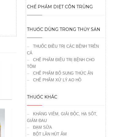
CHẾ PHẨM DIỆT CÔN TRÙNG
THUỐC DÙNG TRONG THỦY SẢN
THUỐC ĐIỀU TRỊ CÁC BỆNH TRÊN
CÁ
CHẾ PHẨM ĐIỀU TRỊ BỆNH CHO
TÔM
CHẾ PHẨM BỔ SUNG THỨC ĂN
CHẾ PHẨM XỬ LÝ AO HỒ
THUỐC KHÁC
KHÁNG VIÊM, GIẢI ĐỘC, HẠ SỐT,
GIẢM ĐAU
ĐẠM SỮA
BỘT LĂN HÚT ẨM