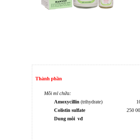
Thành phần
Mỗi ml chứa:
Amoxycillin
(trihydrate) 100
Colistin sulfate
250 000 
Dung môi vđ
1 m