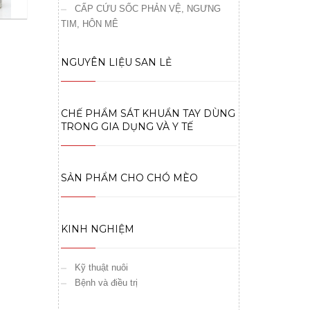
CẤP CỨU SỐC PHẢN VỆ, NGƯNG
TIM, HÔN MÊ
NGUYÊN LIỆU SAN LẺ
CHẾ PHẨM SÁT KHUẨN TAY DÙNG
TRONG GIA DỤNG VÀ Y TẾ
SẢN PHẨM CHO CHÓ MÈO
KINH NGHIỆM
Kỹ thuật nuôi
Bệnh và điều trị