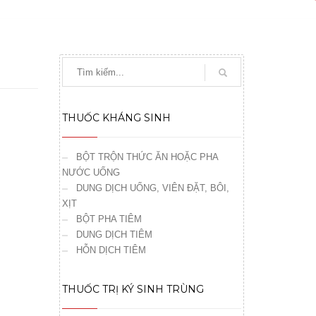
THUỐC KHÁNG SINH
BỘT TRỘN THỨC ĂN HOẶC PHA
NƯỚC UỐNG
DUNG DỊCH UỐNG, VIÊN ĐẶT, BÔI,
XỊT
BỘT PHA TIÊM
DUNG DỊCH TIÊM
HỖN DỊCH TIÊM
THUỐC TRỊ KÝ SINH TRÙNG