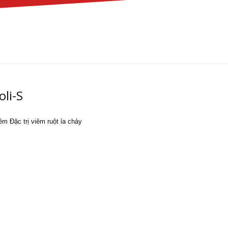
li-S
êm Đặc trị viêm ruột ỉa chảy