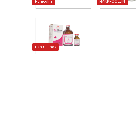
Hamcoli-S
HANPROCILLIN
Han-Clamox