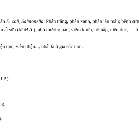
uẩn
E. coli, Salmonella
: Phân trắng, phân xanh, phân lẫn máu; bệnh sư
mất sữa (
M.M.A.
), phó thương hàn, viêm khớp, hô hấp, niệu dục, … ở 
 dục, viêm thận..., nhất là ở gia súc non.
I.P.).
ng.
g.