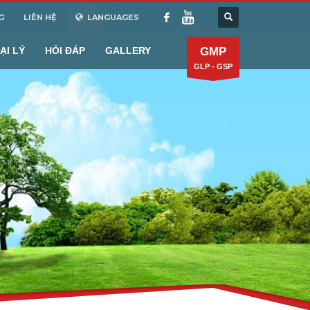
G
LIÊN HỆ
LANGUAGES
ẠI LÝ
HỎI ĐÁP
GALLERY
GMP
GLP - GSP