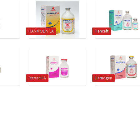
HANMOLIN LA
Hanceft
Stepen LA
Hamogen