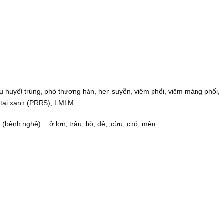
, tụ huyết trùng, phó thương hàn, hen suyễn, viêm phổi, viêm màng phổi
u tai xanh (PRRS), LMLM.
o (bệnh nghệ)… ở lợn, trâu, bò, dê, ,cừu, chó, mèo.