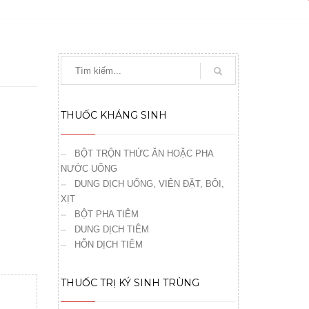
THUỐC KHÁNG SINH
BỘT TRỘN THỨC ĂN HOẶC PHA
NƯỚC UỐNG
DUNG DỊCH UỐNG, VIÊN ĐẶT, BÔI,
XỊT
BỘT PHA TIÊM
DUNG DỊCH TIÊM
HỖN DỊCH TIÊM
THUỐC TRỊ KÝ SINH TRÙNG