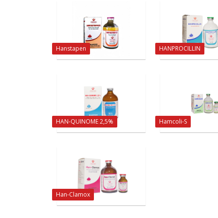
Hanstapen
HANPROCILLIN
HAN-QUINOME 2,5%
Hamcoli-S
Han-Clamox