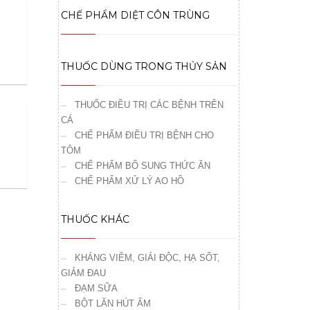
CHẾ PHẨM DIỆT CÔN TRÙNG
THUỐC DÙNG TRONG THỦY SẢN
THUỐC ĐIỀU TRỊ CÁC BỆNH TRÊN
CÁ
CHẾ PHẨM ĐIỀU TRỊ BỆNH CHO
TÔM
CHẾ PHẨM BỔ SUNG THỨC ĂN
CHẾ PHẨM XỬ LÝ AO HỒ
THUỐC KHÁC
KHÁNG VIÊM, GIẢI ĐỘC, HẠ SỐT,
GIẢM ĐAU
ĐẠM SỮA
BỘT LĂN HÚT ẨM