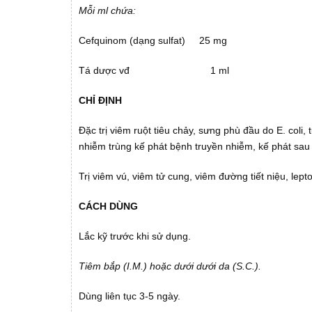
Mỗi ml chứa:
Cefquinom (dạng sulfat) 25 mg
Tá dược vđ 1 ml
CHỈ ĐỊNH
Đặc trị viêm ruột tiêu chảy, sưng phù đầu do E. coli
nhiễm trùng kế phát bệnh truyền nhiễm, kế phát sa
Trị viêm vú, viêm tử cung, viêm đường tiết niệu, lept
CÁCH DÙNG
Lắc kỹ trước khi sử dụng.
Tiêm bắp (I.M.) hoặc dưới dưới da (S.C.).
Dùng liên tục 3-5 ngày.