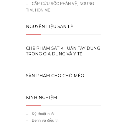
CẤP CỨU SỐC PHẢN VỆ, NGƯNG
TIM, HÔN MÊ
NGUYÊN LIỆU SAN LẺ
CHẾ PHẨM SÁT KHUẨN TAY DÙNG
TRONG GIA DỤNG VÀ Y TẾ
SẢN PHẨM CHO CHÓ MÈO
KINH NGHIỆM
Kỹ thuật nuôi
Bệnh và điều trị