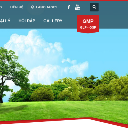
G
LIÊN HỆ
LANGUAGES
ẠI LÝ
HỎI ĐÁP
GALLERY
GMP
GLP - GSP