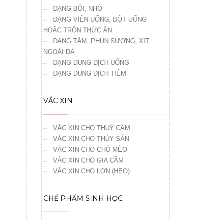
DẠNG BÔI, NHỎ
DẠNG VIÊN UỐNG, BỘT UỐNG
HOẶC TRỘN THỨC ĂN
DẠNG TẮM, PHUN SƯƠNG, XỊT
NGOÀI DA
DẠNG DUNG DỊCH UỐNG
DẠNG DUNG DỊCH TIÊM
,
VẮC XIN
VẮC XIN CHO THUỶ CẦM
VẮC XIN CHO THỦY SẢN
VẮC XIN CHO CHÓ MÈO
VẮC XIN CHO GIA CẦM
VẮC XIN CHO LỢN (HEO)
CHẾ PHẨM SINH HỌC