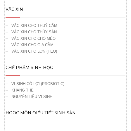
VẮC XIN
VẮC XIN CHO THUỶ CẦM
VẮC XIN CHO THỦY SẢN
VẮC XIN CHO CHÓ MÈO
VẮC XIN CHO GIA CẦM
VẮC XIN CHO LỢN (HEO)
CHẾ PHẨM SINH HỌC
VI SINH CÓ LỢI (PROBIOTIC)
KHÁNG THỂ
NGUYÊN LIỆU VI SINH
HOOC MÔN ĐIỀU TIẾT SINH SẢN