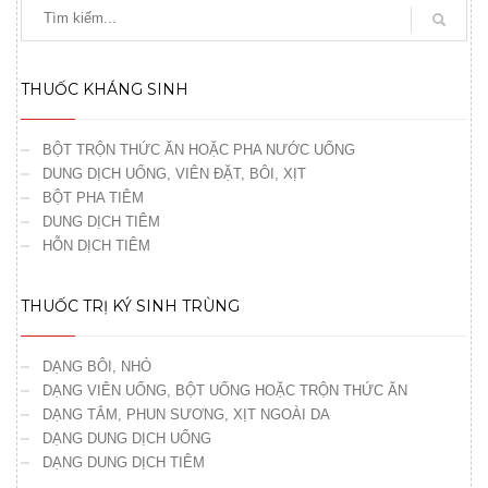
THUỐC KHÁNG SINH
BỘT TRỘN THỨC ĂN HOẶC PHA NƯỚC UỐNG
DUNG DỊCH UỐNG, VIÊN ĐẶT, BÔI, XỊT
BỘT PHA TIÊM
DUNG DỊCH TIÊM
HỖN DỊCH TIÊM
THUỐC TRỊ KÝ SINH TRÙNG
DẠNG BÔI, NHỎ
DẠNG VIÊN UỐNG, BỘT UỐNG HOẶC TRỘN THỨC ĂN
DẠNG TẮM, PHUN SƯƠNG, XỊT NGOÀI DA
DẠNG DUNG DỊCH UỐNG
DẠNG DUNG DỊCH TIÊM