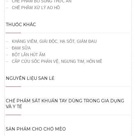
CHẾ PHẨM BỔ SUNG THỨC ĂN
CHẾ PHẨM XỬ LÝ AO HỒ
THUỐC KHÁC
KHÁNG VIÊM, GIẢI ĐỘC, HẠ SỐT, GIẢM ĐAU
ĐẠM SỮA
BỘT LĂN HÚT ẨM
CẤP CỨU SỐC PHẢN VỆ, NGƯNG TIM, HÔN MÊ
NGUYÊN LIỆU SAN LẺ
CHẾ PHẨM SÁT KHUẨN TAY DÙNG TRONG GIA DỤNG
VÀ Y TẾ
SẢN PHẨM CHO CHÓ MÈO