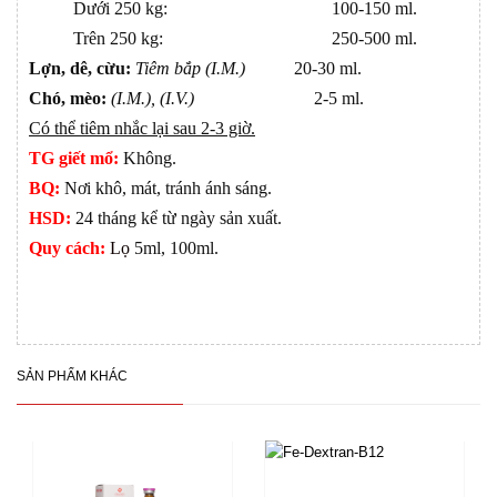
Dưới 250 kg: 100-150 ml.
Trên 250 kg: 250-500 ml.
Lợn, dê, cừu:
Tiêm bắp (I.M.)
20-30 ml.
Chó, mèo:
(I.M.), (I.V.)
2-5 ml.
Có thể tiêm nhắc lại sau 2-3 giờ.
TG giết mổ:
Không.
BQ:
Nơi khô, mát, tránh ánh sáng.
HSD:
24 tháng kể từ ngày sản xuất.
Quy cách:
Lọ
5ml, 100ml.
SẢN PHẨM KHÁC