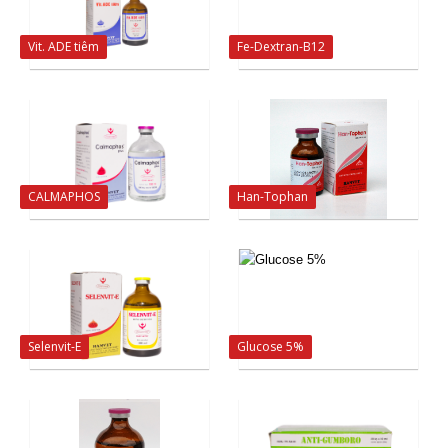
Vit. ADE tiêm
Fe-Dextran-B12
CALMAPHOS
Han-Tophan
Selenvit-E
Glucose 5%