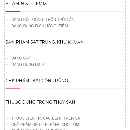
VITAMIN & PREMIX
DẠNG BỘT UỐNG, TRỘN THỨC ĂN
DẠNG DUNG DỊCH UỐNG, TIÊM
SẢN PHẨM SÁT TRÙNG, KHỬ KHUẨN
DẠNG BỘT
DẠNG DUNG DỊCH
CHẾ PHẨM DIỆT CÔN TRÙNG
THUỐC DÙNG TRONG THỦY SẢN
THUỐC ĐIỀU TRỊ CÁC BỆNH TRÊN CÁ
CHẾ PHẨM ĐIỀU TRỊ BỆNH CHO TÔM