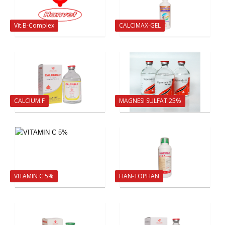
Vit.B-Complex
CALCIMAX-GEL
CALCIUM.F
MAGNESI SULFAT 25%
VITAMIN C 5%
HAN-TOPHAN