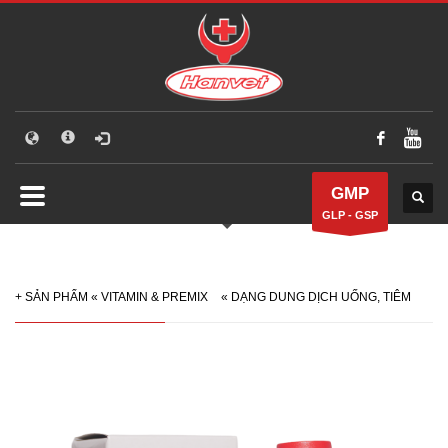
GMP
GLP - GSP
+
SẢN PHẨM
«
VITAMIN & PREMIX
«
DẠNG DUNG DỊCH UỐNG, TIÊM