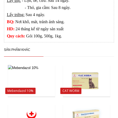
Lấy thịt:
- Lợn, bê, cừu: Sau 14 ngày.
- Thỏ, gia cầm: Sau 8 ngày.
Lấy trứng:
Sau 4 ngày.
BQ:
Nơi khô, mát, tránh ánh sáng.
HD:
24 tháng kể từ ngày sản xuất
Quy cách:
Gói 100g, 500g, 1kg.
SẢN PHẨM KHÁC
Mebendazol 10%
CAT WORM