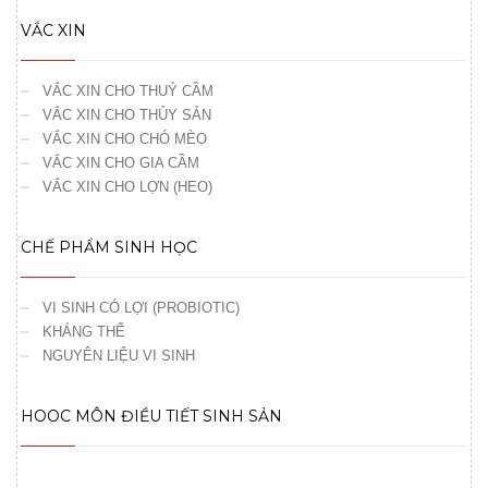
VẮC XIN
VẮC XIN CHO THUỶ CẦM
VẮC XIN CHO THỦY SẢN
VẮC XIN CHO CHÓ MÈO
VẮC XIN CHO GIA CẦM
VẮC XIN CHO LỢN (HEO)
CHẾ PHẨM SINH HỌC
VI SINH CÓ LỢI (PROBIOTIC)
KHÁNG THỂ
NGUYÊN LIỆU VI SINH
HOOC MÔN ĐIỀU TIẾT SINH SẢN