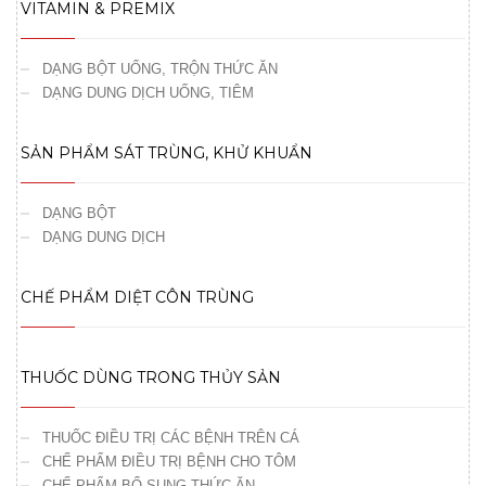
VITAMIN & PREMIX
DẠNG BỘT UỐNG, TRỘN THỨC ĂN
DẠNG DUNG DỊCH UỐNG, TIÊM
SẢN PHẨM SÁT TRÙNG, KHỬ KHUẨN
DẠNG BỘT
DẠNG DUNG DỊCH
CHẾ PHẨM DIỆT CÔN TRÙNG
THUỐC DÙNG TRONG THỦY SẢN
THUỐC ĐIỀU TRỊ CÁC BỆNH TRÊN CÁ
CHẾ PHẨM ĐIỀU TRỊ BỆNH CHO TÔM
CHẾ PHẨM BỔ SUNG THỨC ĂN