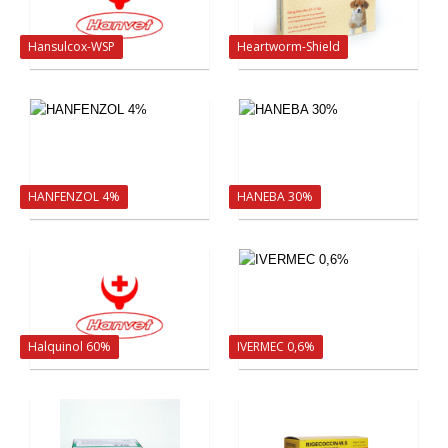
Hansulcox-WSP
Heartworm-Shield
HANFENZOL 4%
HANEBA 30%
Halquinol 60%
IVERMEC 0,6%