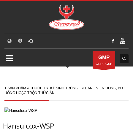
GMP
GLP - GSP
+
SẢN PHẨM
«
THUỐC TRỊ KÝ SINH TRÙNG
«
DẠNG VIÊN UỐNG, BỘT
UỐNG HOẶC TRỘN THỨC ĂN
Hansulcox-WSP