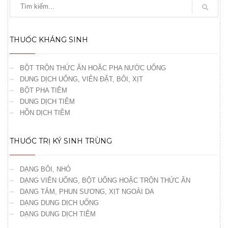
THUỐC KHÁNG SINH
BỘT TRỘN THỨC ĂN HOẶC PHA NƯỚC UỐNG
DUNG DỊCH UỐNG, VIÊN ĐẶT, BÔI, XỊT
BỘT PHA TIÊM
DUNG DỊCH TIÊM
HỖN DỊCH TIÊM
THUỐC TRỊ KÝ SINH TRÙNG
DẠNG BÔI, NHỎ
DẠNG VIÊN UỐNG, BỘT UỐNG HOẶC TRỘN THỨC ĂN
DẠNG TẮM, PHUN SƯƠNG, XỊT NGOÀI DA
DẠNG DUNG DỊCH UỐNG
DẠNG DUNG DỊCH TIÊM