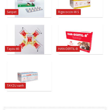
Sanpet
Rigecoccin-W.S
Tayzu đỏ
HAN-DERTIL-B
TAYZU xanh