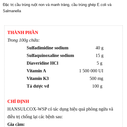
Đặc trị cầu trùng ruột non và manh tràng, cầu trùng ghép E.coli và
Salmanella
THÀNH PHẦN
Trong 100g chứa:
Sulfadimidine sodium
40 g
Sulfaquinoxaline sodium
15 g
Diaveridine HCl
5 g
Vitamin A
1 500 000 UI
Vitamin K3
500 mg
Tá dược vđ
100 g
CHỈ ĐỊNH
HANSULCOX-WSP có tác dụng hiệu quả phòng ngừa và
điều trị chống lại các bệnh sau:
Gia cầm: