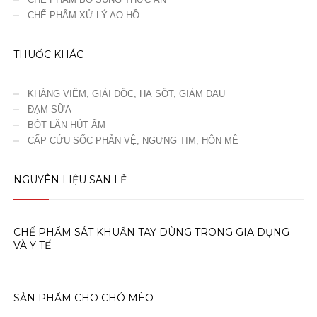
CHẾ PHẨM XỬ LÝ AO HỒ
THUỐC KHÁC
KHÁNG VIÊM, GIẢI ĐỘC, HẠ SỐT, GIẢM ĐAU
ĐẠM SỮA
BỘT LĂN HÚT ẨM
CẤP CỨU SỐC PHẢN VỆ, NGƯNG TIM, HÔN MÊ
NGUYÊN LIỆU SAN LẺ
CHẾ PHẨM SÁT KHUẨN TAY DÙNG TRONG GIA DỤNG
VÀ Y TẾ
SẢN PHẨM CHO CHÓ MÈO