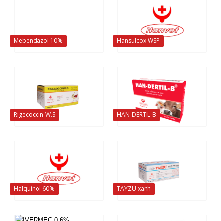
Mebendazol 10%
Hansulcox-WSP
Rigecoccin-W.S
HAN-DERTIL-B
Halquinol 60%
TAYZU xanh