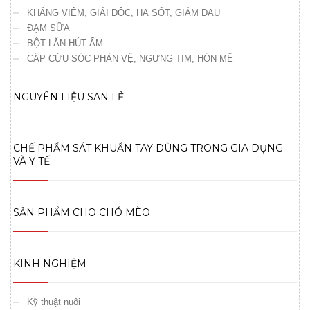
KHÁNG VIÊM, GIẢI ĐỘC, HẠ SỐT, GIẢM ĐAU
ĐẠM SỮA
BỘT LĂN HÚT ẨM
CẤP CỨU SỐC PHẢN VỆ, NGƯNG TIM, HÔN MÊ
NGUYÊN LIỆU SAN LẺ
CHẾ PHẨM SÁT KHUẨN TAY DÙNG TRONG GIA DỤNG
VÀ Y TẾ
SẢN PHẨM CHO CHÓ MÈO
KINH NGHIỆM
Kỹ thuật nuôi