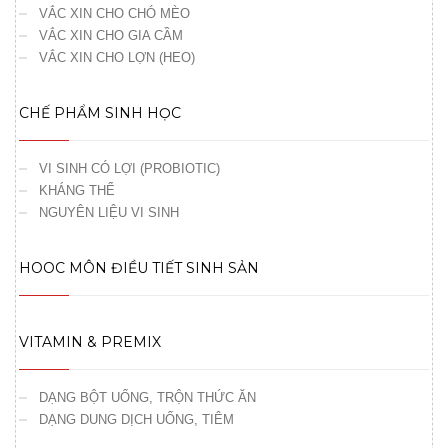
VẮC XIN CHO CHÓ MÈO
VẮC XIN CHO GIA CẦM
VẮC XIN CHO LỢN (HEO)
CHẾ PHẨM SINH HỌC
VI SINH CÓ LỢI (PROBIOTIC)
KHÁNG THỂ
NGUYÊN LIỆU VI SINH
HOOC MÔN ĐIỀU TIẾT SINH SẢN
VITAMIN & PREMIX
DẠNG BỘT UỐNG, TRỘN THỨC ĂN
DẠNG DUNG DỊCH UỐNG, TIÊM