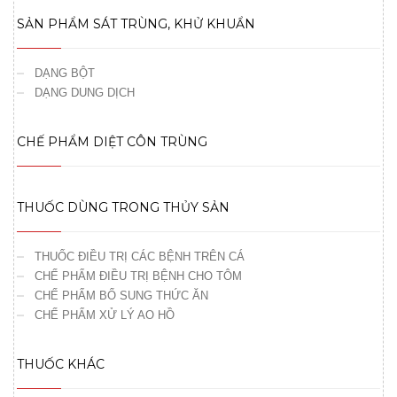
SẢN PHẨM SÁT TRÙNG, KHỬ KHUẨN
DẠNG BỘT
DẠNG DUNG DỊCH
CHẾ PHẨM DIỆT CÔN TRÙNG
THUỐC DÙNG TRONG THỦY SẢN
THUỐC ĐIỀU TRỊ CÁC BỆNH TRÊN CÁ
CHẾ PHẨM ĐIỀU TRỊ BỆNH CHO TÔM
CHẾ PHẨM BỔ SUNG THỨC ĂN
CHẾ PHẨM XỬ LÝ AO HỒ
THUỐC KHÁC