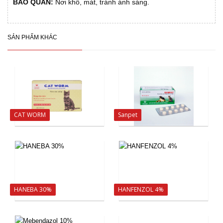
BẢO QUẢN:
Nơi khô, mát, tránh ánh sáng.
SẢN PHẨM KHÁC
CAT WORM
Sanpet
HANEBA 30%
HANFENZOL 4%