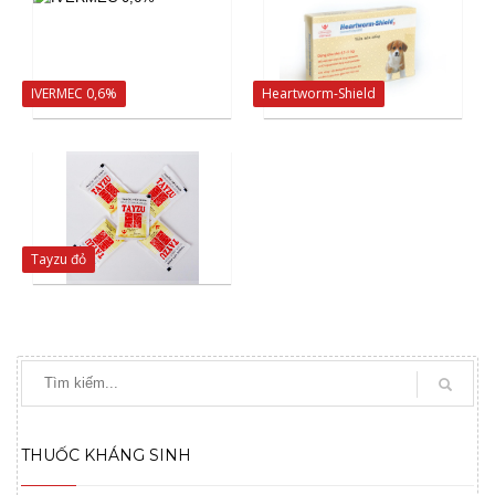
IVERMEC 0,6%
Heartworm-Shield
Tayzu đỏ
THUỐC KHÁNG SINH