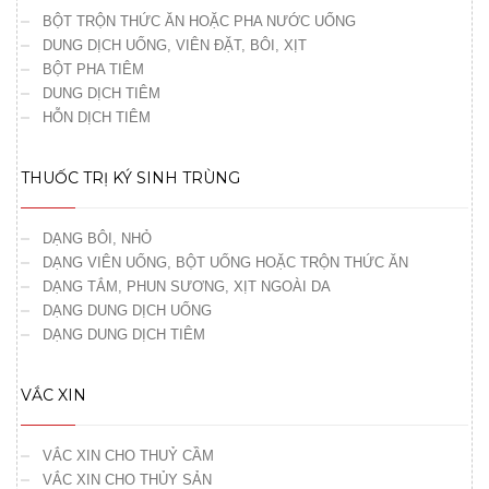
BỘT TRỘN THỨC ĂN HOẶC PHA NƯỚC UỐNG
DUNG DỊCH UỐNG, VIÊN ĐẶT, BÔI, XỊT
BỘT PHA TIÊM
DUNG DỊCH TIÊM
HỖN DỊCH TIÊM
THUỐC TRỊ KÝ SINH TRÙNG
DẠNG BÔI, NHỎ
DẠNG VIÊN UỐNG, BỘT UỐNG HOẶC TRỘN THỨC ĂN
DẠNG TẮM, PHUN SƯƠNG, XỊT NGOÀI DA
DẠNG DUNG DỊCH UỐNG
DẠNG DUNG DỊCH TIÊM
VẮC XIN
VẮC XIN CHO THUỶ CẦM
VẮC XIN CHO THỦY SẢN