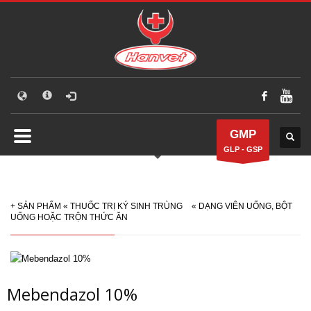
GMP
GLP - GSP
+
SẢN PHẨM
«
THUỐC TRỊ KÝ SINH TRÙNG
«
DẠNG VIÊN UỐNG, BỘT
UỐNG HOẶC TRỘN THỨC ĂN
Mebendazol 10%