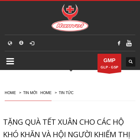
GMP
GLP - GSP
HOME
>
TIN MỚI
HOME
>
TIN TỨC
TẶNG QUÀ TẾT XUÂN CHO CÁC HỘ
KHÓ KHĂN VÀ HỘI NGƯỜI KHIẾM THỊ