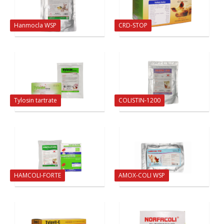
Hanmocla WSP
CRD-STOP
Tylosin tartrate
COLISTIN-1200
HAMCOLI-FORTE
AMOX-COLI WSP