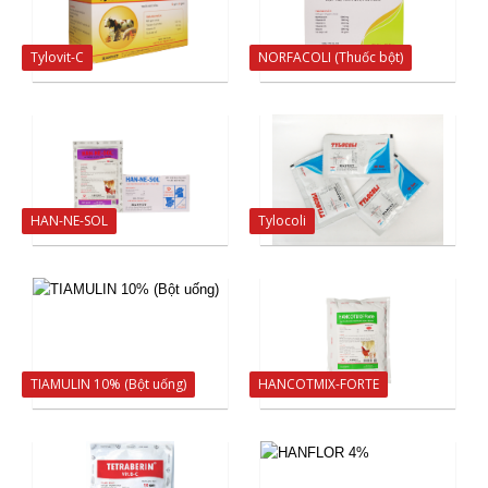
Tylovit-C
NORFACOLI (Thuốc bột)
HAN-NE-SOL
Tylocoli
TIAMULIN 10% (Bột uống)
HANCOTMIX-FORTE