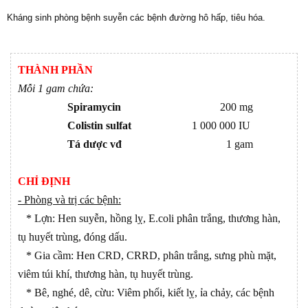
Kháng sinh phòng bệnh suyễn các bệnh đường hô hấp, tiêu hóa.
THÀNH PHẦN
Mỗi 1 gam chứa:
Spiramycin
200 mg
Colistin sulfat
1 000 000 IU
Tá dược vđ
1 gam
CHỈ ĐỊNH
- Phòng và trị các bệnh:
* Lợn: Hen suyễn, hồng lỵ, E.coli phân trắng, thương hàn,
tụ huyết trùng, đóng dấu.
* Gia cầm: Hen CRD, CRRD, phân trắng, sưng phù mặt,
viêm túi khí, thương hàn, tụ huyết trùng.
* Bê, nghé, dê, cừu: Viêm phổi, kiết lỵ, ỉa chảy, các bệnh