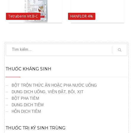
Tetraberin Vit.B-C
HANFLOR 4%
THUỐC KHÁNG SINH
BỘT TRỘN THỨC ĂN HOẶC PHA NƯỚC UỐNG
DUNG DỊCH UỐNG, VIÊN ĐẶT, BÔI, XỊT
BỘT PHA TIÊM
DUNG DỊCH TIÊM
HỖN DỊCH TIÊM
THUỐC TRỊ KÝ SINH TRÙNG