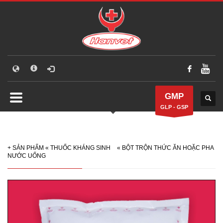
GMP
GLP - GSP
+
SẢN PHẨM
«
THUỐC KHÁNG SINH
«
BỘT TRỘN THỨC ĂN HOẶC PHA
NƯỚC UỐNG