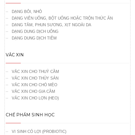
DẠNG BÔI, NHỎ
DẠNG VIÊN UỐNG, BỘT UỐNG HOẶC TRỘN THỨC ĂN
DẠNG TẮM, PHUN SƯƠNG, XỊT NGOÀI DA
DẠNG DUNG DỊCH UỐNG
DẠNG DUNG DỊCH TIÊM
VẮC XIN
VẮC XIN CHO THUỶ CẦM
VẮC XIN CHO THỦY SẢN
VẮC XIN CHO CHÓ MÈO
VẮC XIN CHO GIA CẦM
VẮC XIN CHO LỢN (HEO)
CHẾ PHẨM SINH HỌC
VI SINH CÓ LỢI (PROBIOTIC)