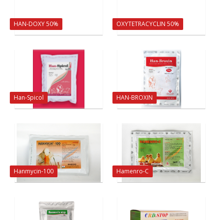
HAN-DOXY 50%
OXYTETRACYCLIN 50%
Han-Spicol
HAN-BROXIN
Hanmycin-100
Hamenro-C