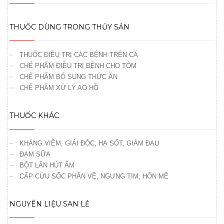
THUỐC DÙNG TRONG THỦY SẢN
THUỐC ĐIỀU TRỊ CÁC BỆNH TRÊN CÁ
CHẾ PHẨM ĐIỀU TRỊ BỆNH CHO TÔM
CHẾ PHẨM BỔ SUNG THỨC ĂN
CHẾ PHẨM XỬ LÝ AO HỒ
THUỐC KHÁC
KHÁNG VIÊM, GIẢI ĐỘC, HẠ SỐT, GIẢM ĐAU
ĐẠM SỮA
BỘT LĂN HÚT ẨM
CẤP CỨU SỐC PHẢN VỆ, NGƯNG TIM, HÔN MÊ
NGUYÊN LIỆU SAN LẺ