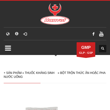
GMP
GLP - GSP
+
SẢN PHẨM
«
THUỐC KHÁNG SINH
«
BỘT TRỘN THỨC ĂN HOẶC PHA
NƯỚC UỐNG