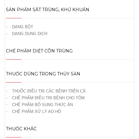
SẢN PHẨM SÁT TRÙNG, KHỬ KHUẨN
DẠNG BỘT
DẠNG DUNG DỊCH
CHẾ PHẨM DIỆT CÔN TRÙNG
THUỐC DÙNG TRONG THỦY SẢN
THUỐC ĐIỀU TRỊ CÁC BỆNH TRÊN CÁ
CHẾ PHẨM ĐIỀU TRỊ BỆNH CHO TÔM
CHẾ PHẨM BỔ SUNG THỨC ĂN
CHẾ PHẨM XỬ LÝ AO HỒ
THUỐC KHÁC