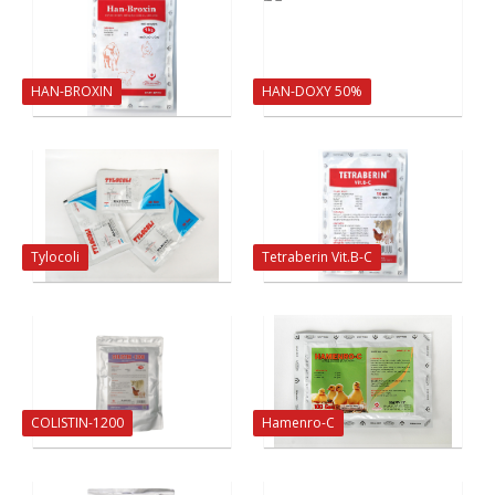
HAN-BROXIN
HAN-DOXY 50%
Tylocoli
Tetraberin Vit.B-C
COLISTIN-1200
Hamenro-C