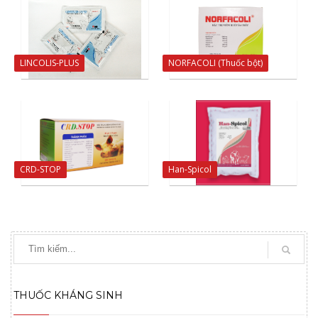
LINCOLIS-PLUS
NORFACOLI (Thuốc bột)
CRD-STOP
Han-Spicol
THUỐC KHÁNG SINH