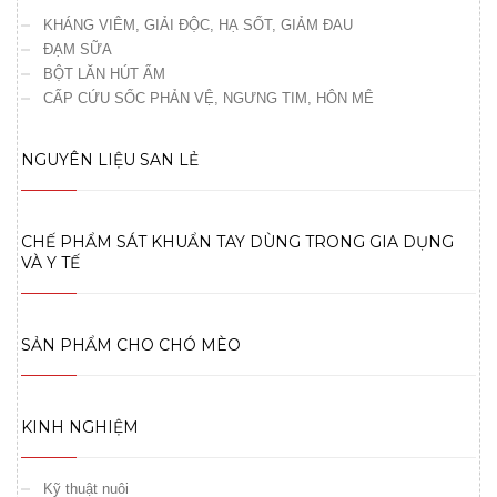
KHÁNG VIÊM, GIẢI ĐỘC, HẠ SỐT, GIẢM ĐAU
ĐẠM SỮA
BỘT LĂN HÚT ẨM
CẤP CỨU SỐC PHẢN VỆ, NGƯNG TIM, HÔN MÊ
NGUYÊN LIỆU SAN LẺ
CHẾ PHẨM SÁT KHUẨN TAY DÙNG TRONG GIA DỤNG
VÀ Y TẾ
SẢN PHẨM CHO CHÓ MÈO
KINH NGHIỆM
Kỹ thuật nuôi