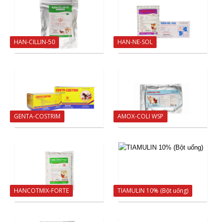
HAN-CILLIN-50
HAN-NE-SOL
GENTA-COSTRIM
AMOX-COLI WSP
HANCOTMIX-FORTE
TIAMULIN 10% (Bột uống)