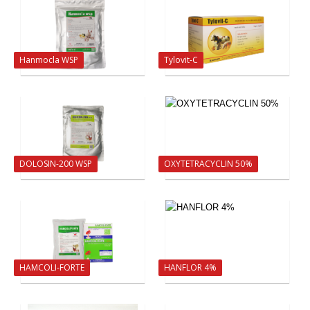
Hanmocla WSP
Tylovit-C
DOLOSIN-200 WSP
OXYTETRACYCLIN 50%
HAMCOLI-FORTE
HANFLOR 4%