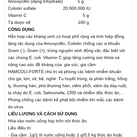
Amoxycillin (dạng trihydrate) 5 g
Colistin sulfate 20.000.000 IU
Vitamin C 5 g
Tá dược vđ 100 g
CÔNG DỤNG
Hỗn hợp các kháng sinh có hoạt phổ rộng và tính hiệp đồng
tăng tác dụng của Amoxycillin, Colistin chống các vi khuẩn
Gram (-), Gram (+), trùng nguyên sinh động vật, đặc biệt với
các chủng E. coli. Vitamin C giúp tăng cường sức khỏe và
nâng cao sức đề kháng của gia súc, gia cầm.
HAMCOLI-FORTE chủ trị và phòng các bệnh nhiễm khuẩn
cho gà, lợn, vịt, bê, nghé: Tụ huyết trùng, ỉa phân trắng, hồng
lỵ, thương hàn, phó thương hàn, viêm phổi, viêm dạ dày-ruột,
ỉa chảy do E. coli, Salmonella, CRD và nhiễm độc thức ăn,...
Phòng chống các bệnh kế phát bội nhiễm khi mắc các bệnh
do virus.
LIỀU LƯỢNG VÀ CÁCH SỬ DỤNG
Hòa vào nước uống hay trộn với thức ăn.
Liều điều trị:
- Gia cầm: 1g/1 lít nước uống hoặc 1 g/0,5 kg thức ăn hoặc