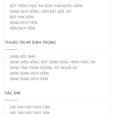
BỘT TRỘN THỨC ĂN HOẶC PHA NƯỚC UỐNG
DUNG DỊCH UỐNG, VIÊN ĐẶT, BÔI, XỊT
BỘT PHA TIÊM
DUNG DỊCH TIÊM
HỖN DỊCH TIÊM
THUỐC TRỊ KÝ SINH TRÙNG
DẠNG BÔI, NHỎ
DẠNG VIÊN UỐNG, BỘT UỐNG HOẶC TRỘN THỨC ĂN
DẠNG TẮM, PHUN SƯƠNG, XỊT NGOÀI DA
DẠNG DUNG DỊCH UỐNG
DẠNG DUNG DỊCH TIÊM
VẮC XIN
VẮC XIN CHO THUỶ CẦM
VẮC XIN CHO THỦY SẢN