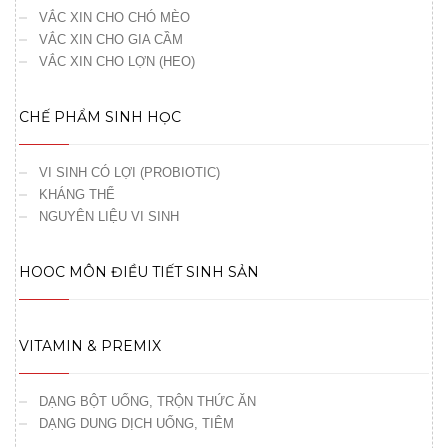
VẮC XIN CHO CHÓ MÈO
VẮC XIN CHO GIA CẦM
VẮC XIN CHO LỢN (HEO)
CHẾ PHẨM SINH HỌC
VI SINH CÓ LỢI (PROBIOTIC)
KHÁNG THỂ
NGUYÊN LIỆU VI SINH
HOOC MÔN ĐIỀU TIẾT SINH SẢN
VITAMIN & PREMIX
DẠNG BỘT UỐNG, TRỘN THỨC ĂN
DẠNG DUNG DỊCH UỐNG, TIÊM