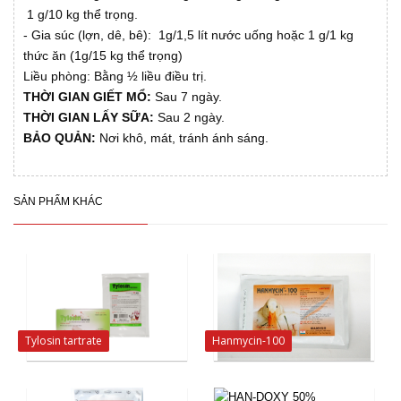
1 g/10 kg thể trọng.
- Gia súc (lợn, dê, bê): 1g/1,5 lít nước uống hoặc 1 g/1 kg
thức ăn (1g/15 kg thể trọng)
Liều phòng: Bằng ½ liều điều trị.
THỜI GIAN GIẾT MỔ:
Sau 7 ngày.
THỜI GIAN LẤY SỮA:
Sau 2 ngày.
BẢO QUẢN:
Nơi khô, mát, tránh ánh sáng.
SẢN PHẨM KHÁC
Tylosin tartrate
Hanmycin-100