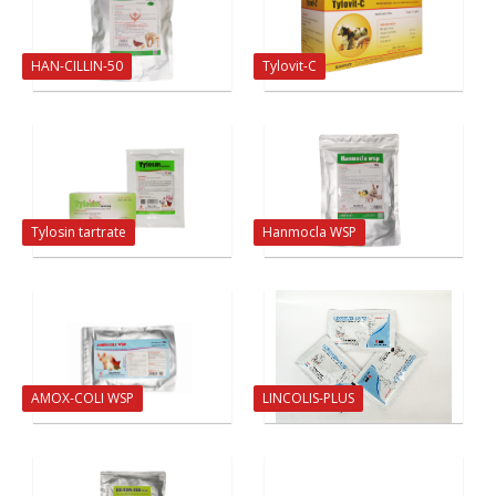
HAN-CILLIN-50
Tylovit-C
Tylosin tartrate
Hanmocla WSP
AMOX-COLI WSP
LINCOLIS-PLUS