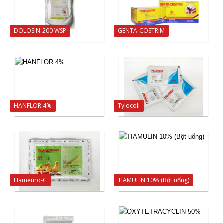
DOLOSIN-200 WSP
GENTA-COSTRIM
HANFLOR 4%
Tylocoli
Hamenro-C
TIAMULIN 10% (Bột uống)