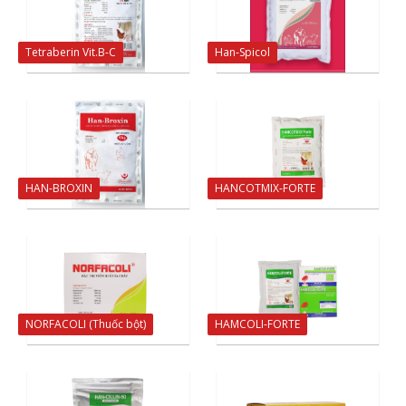
Tetraberin Vit.B-C
Han-Spicol
HAN-BROXIN
HANCOTMIX-FORTE
NORFACOLI (Thuốc bột)
HAMCOLI-FORTE