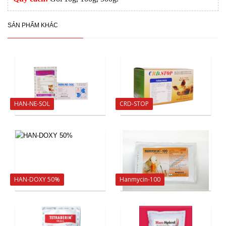
SẢN PHẨM KHÁC
HAN-NE-SOL
CRD-STOP
HAN-DOXY 50%
Hanmycin-100