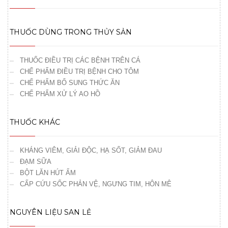
THUỐC DÙNG TRONG THỦY SẢN
THUỐC ĐIỀU TRỊ CÁC BỆNH TRÊN CÁ
CHẾ PHẨM ĐIỀU TRỊ BỆNH CHO TÔM
CHẾ PHẨM BỔ SUNG THỨC ĂN
CHẾ PHẨM XỬ LÝ AO HỒ
THUỐC KHÁC
KHÁNG VIÊM, GIẢI ĐỘC, HẠ SỐT, GIẢM ĐAU
ĐẠM SỮA
BỘT LĂN HÚT ẨM
CẤP CỨU SỐC PHẢN VỆ, NGƯNG TIM, HÔN MÊ
NGUYÊN LIỆU SAN LẺ