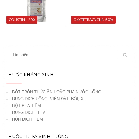
COLISTIN-1200
OXYTETRACYCLIN 50%
THUỐC KHÁNG SINH
BỘT TRỘN THỨC ĂN HOẶC PHA NƯỚC UỐNG
DUNG DỊCH UỐNG, VIÊN ĐẶT, BÔI, XỊT
BỘT PHA TIÊM
DUNG DỊCH TIÊM
HỖN DỊCH TIÊM
THUỐC TRỊ KÝ SINH TRÙNG