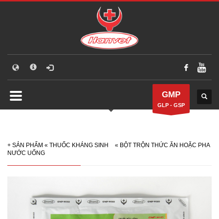
GMP
GLP - GSP
+
SẢN PHẨM
«
THUỐC KHÁNG SINH
«
BỘT TRỘN THỨC ĂN HOẶC PHA
NƯỚC UỐNG