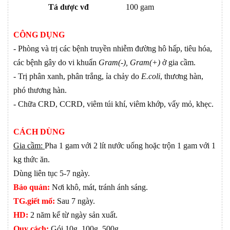
Tá dược vđ
100 gam
CÔNG DỤNG
- Phòng và trị các bệnh truyền nhiễm đường hô hấp, tiêu hóa,
các bệnh gây do vi khuẩn
Gram(-), Gram(+)
ở gia cầm.
- Trị phân xanh, phân trắng, ỉa chảy do
E.coli
, thương hàn,
phó thương hàn.
- Chữa CRD, CCRD, viêm túi khí, viêm khớp, vẩy mỏ, khẹc.
CÁCH DÙNG
Gia cầm:
Pha 1 gam với 2 lít nước uống hoặc trộn 1 gam với 1
kg thức ăn.
Dùng liên tục 5-7 ngày.
Bảo quản:
Nơi khô, mát, tránh ánh sáng.
TG.giết mổ:
Sau 7 ngày.
HD:
2 năm kể từ ngày sản xuất.
Quy cách:
Gói 10g, 100g, 500g.