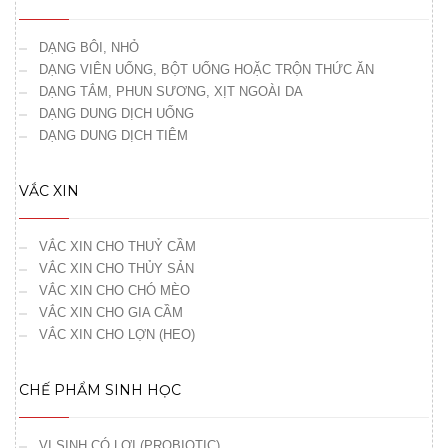
DẠNG BÔI, NHỎ
DẠNG VIÊN UỐNG, BỘT UỐNG HOẶC TRỘN THỨC ĂN
DẠNG TẮM, PHUN SƯƠNG, XỊT NGOÀI DA
DẠNG DUNG DỊCH UỐNG
DẠNG DUNG DỊCH TIÊM
VẮC XIN
VẮC XIN CHO THUỶ CẦM
VẮC XIN CHO THỦY SẢN
VẮC XIN CHO CHÓ MÈO
VẮC XIN CHO GIA CẦM
VẮC XIN CHO LỢN (HEO)
CHẾ PHẨM SINH HỌC
VI SINH CÓ LỢI (PROBIOTIC)