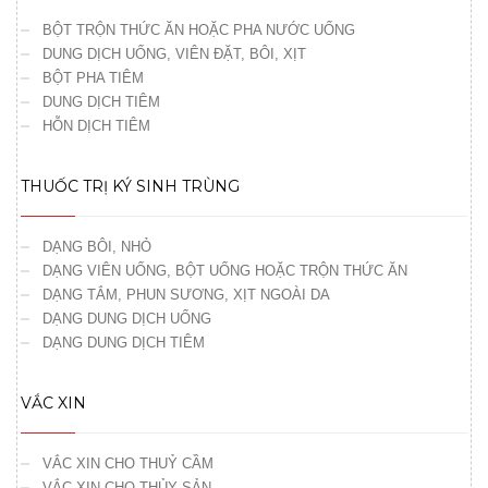
BỘT TRỘN THỨC ĂN HOẶC PHA NƯỚC UỐNG
DUNG DỊCH UỐNG, VIÊN ĐẶT, BÔI, XỊT
BỘT PHA TIÊM
DUNG DỊCH TIÊM
HỖN DỊCH TIÊM
THUỐC TRỊ KÝ SINH TRÙNG
DẠNG BÔI, NHỎ
DẠNG VIÊN UỐNG, BỘT UỐNG HOẶC TRỘN THỨC ĂN
DẠNG TẮM, PHUN SƯƠNG, XỊT NGOÀI DA
DẠNG DUNG DỊCH UỐNG
DẠNG DUNG DỊCH TIÊM
VẮC XIN
VẮC XIN CHO THUỶ CẦM
VẮC XIN CHO THỦY SẢN