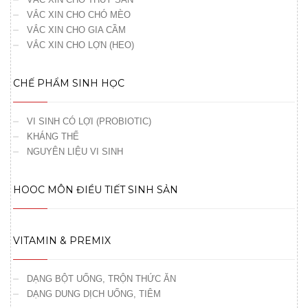
VẮC XIN CHO CHÓ MÈO
VẮC XIN CHO GIA CẦM
VẮC XIN CHO LỢN (HEO)
CHẾ PHẨM SINH HỌC
VI SINH CÓ LỢI (PROBIOTIC)
KHÁNG THỂ
NGUYÊN LIỆU VI SINH
HOOC MÔN ĐIỀU TIẾT SINH SẢN
VITAMIN & PREMIX
DẠNG BỘT UỐNG, TRỘN THỨC ĂN
DẠNG DUNG DỊCH UỐNG, TIÊM