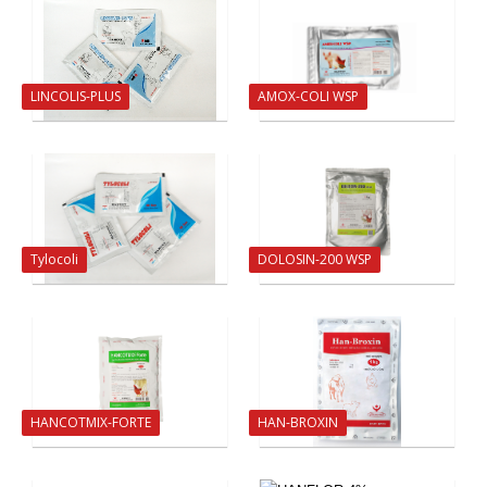
LINCOLIS-PLUS
AMOX-COLI WSP
Tylocoli
DOLOSIN-200 WSP
HANCOTMIX-FORTE
HAN-BROXIN