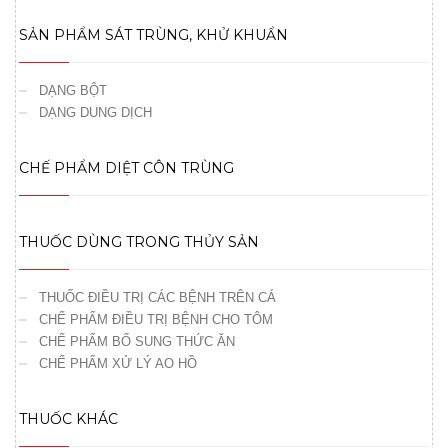
SẢN PHẨM SÁT TRÙNG, KHỬ KHUẨN
DẠNG BỘT
DẠNG DUNG DỊCH
CHẾ PHẨM DIỆT CÔN TRÙNG
THUỐC DÙNG TRONG THỦY SẢN
THUỐC ĐIỀU TRỊ CÁC BỆNH TRÊN CÁ
CHẾ PHẨM ĐIỀU TRỊ BỆNH CHO TÔM
CHẾ PHẨM BỔ SUNG THỨC ĂN
CHẾ PHẨM XỬ LÝ AO HỒ
THUỐC KHÁC