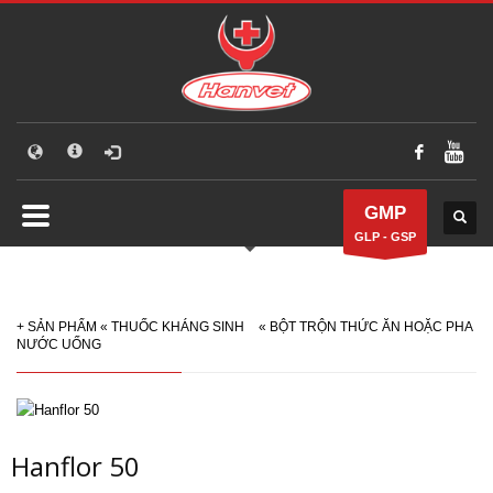
GMP
GLP - GSP
+
SẢN PHẨM
«
THUỐC KHÁNG SINH
«
BỘT TRỘN THỨC ĂN HOẶC PHA
NƯỚC UỐNG
Hanflor 50