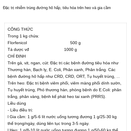
Đặc trị nhiễm trùng đường hô hấp, tiêu hóa trên heo và gia cầm
CÔNG THỨC
Trong 1 kg chứa:
Florfenicol 500 g
Tá dược vđ 1000 g
CHỈ ĐỊNH
Trên gà, vịt, ngan, cút: Đặc trị các bệnh đường tiêu hóa như
Thương hàn, Bạch lỵ, E. Coli, Phân xanh, Phân trắng. Các
bệnh đường hô hấp như CRD, CRD, ORT, Tụ huyết trùng, ...
Trên heo: Đặc trị bệnh viêm phổi, viêm màng phổi dính sườn,
Tụ huyết trùng, Phó thương hàn, phòng bệnh do E.Coli: phân
trắng, phân vàng, bệnh kế phát heo tai xanh (PRRS).
Liều dùng
- Liều điều trị:
l Gia cầm: 1 g/5-6 lít nước uống tương đương 1 g/25-30 kg
thể trọng/ngày, dùng liên tục trong 3-5 ngày.
l Heo: 1 g/8-10 lít nước uống tương đương 1 g/50-60 kg thể