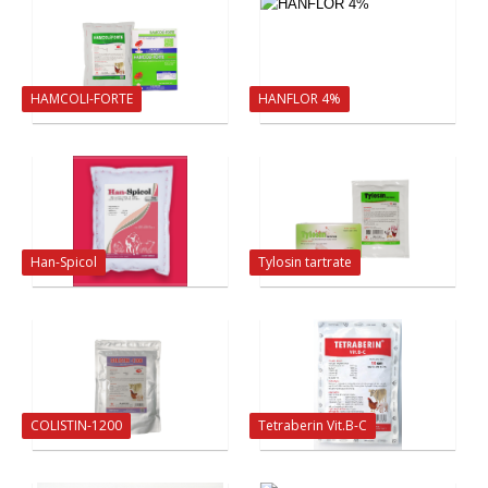
HAMCOLI-FORTE
HANFLOR 4%
Han-Spicol
Tylosin tartrate
COLISTIN-1200
Tetraberin Vit.B-C