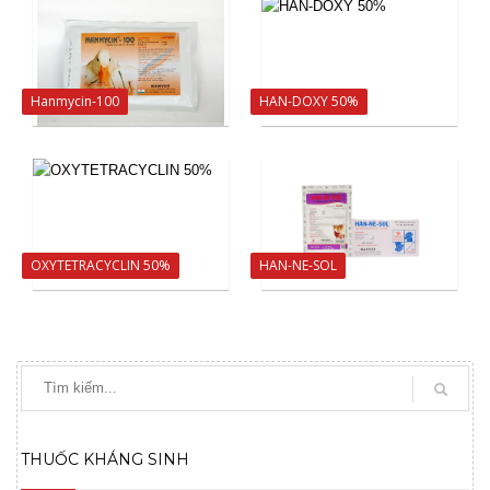
Hanmycin-100
HAN-DOXY 50%
OXYTETRACYCLIN 50%
HAN-NE-SOL
THUỐC KHÁNG SINH