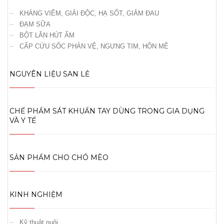
KHÁNG VIÊM, GIẢI ĐỘC, HẠ SỐT, GIẢM ĐAU
ĐẠM SỮA
BỘT LĂN HÚT ẨM
CẤP CỨU SỐC PHẢN VỆ, NGƯNG TIM, HÔN MÊ
NGUYÊN LIỆU SAN LẺ
CHẾ PHẨM SÁT KHUẨN TAY DÙNG TRONG GIA DỤNG
VÀ Y TẾ
SẢN PHẨM CHO CHÓ MÈO
KINH NGHIỆM
Kỹ thuật nuôi