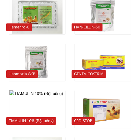
Hamenro-C
HAN-CILLIN-50
Hanmocla WSP
GENTA-COSTRIM
TIAMULIN 10% (Bột uống)
CRD-STOP