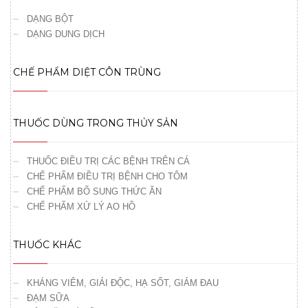
DẠNG BỘT
DẠNG DUNG DỊCH
CHẾ PHẨM DIỆT CÔN TRÙNG
THUỐC DÙNG TRONG THỦY SẢN
THUỐC ĐIỀU TRỊ CÁC BỆNH TRÊN CÁ
CHẾ PHẨM ĐIỀU TRỊ BỆNH CHO TÔM
CHẾ PHẨM BỔ SUNG THỨC ĂN
CHẾ PHẨM XỬ LÝ AO HỒ
THUỐC KHÁC
KHÁNG VIÊM, GIẢI ĐỘC, HẠ SỐT, GIẢM ĐAU
ĐẠM SỮA