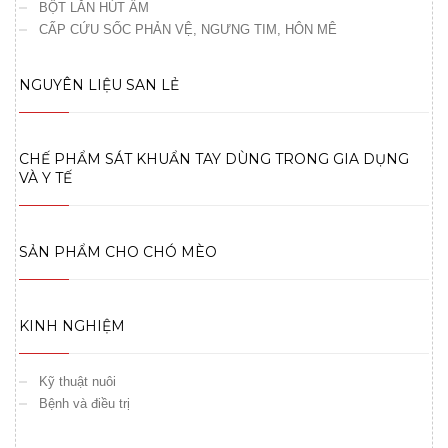
BỘT LĂN HÚT ẨM
CẤP CỨU SỐC PHẢN VỆ, NGƯNG TIM, HÔN MÊ
NGUYÊN LIỆU SAN LẺ
CHẾ PHẨM SÁT KHUẨN TAY DÙNG TRONG GIA DỤNG
VÀ Y TẾ
SẢN PHẨM CHO CHÓ MÈO
KINH NGHIỆM
Kỹ thuật nuôi
Bệnh và điều trị