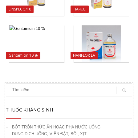
LINSPEC 5/10
TIA-K.C.
Gentamicin 10 %
HANFLOR LA
THUỐC KHÁNG SINH
BỘT TRỘN THỨC ĂN HOẶC PHA NƯỚC UỐNG
DUNG DỊCH UỐNG, VIÊN ĐẶT, BÔI, XỊT