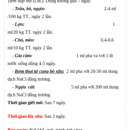
Tiêm bắp thịt (I.M.)
. Dùng không quá 7 ngày.
-
Trâu, bò, ngựa:
2-4 ml
/100 kg TT., ngày 2 lần.
-
Lợn:
1
ml/20 kg TT. ngày 2 lần.
-
Chó, mèo:
0,4-0,6
ml/10 kg TT. ngày 2 lần
.
-
Gia cầm:
1 ml pha va vơi 1 lít
nước uống dùng 4-5 ngày.
-
Bơm thụt tử cung bò sữa:
2 ml pha với 20-50 ml dung
dịch NaCl đẳng trương.
-
Ngựa cái:
5 ml pha với 200 ml dung
dịch NaCl đẳng trương.
Thời gian giết mổ:
Sau 7 ngày.
Thời gian lấy sữa:
Sau 2 ngày.
Bảo quản:
Nơi khô, mát, tránh ánh sáng