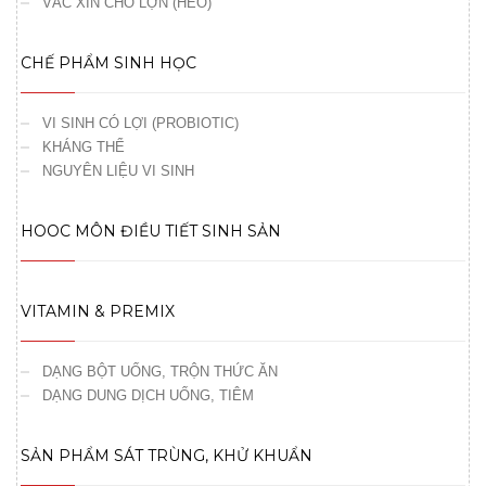
VẮC XIN CHO LỢN (HEO)
CHẾ PHẨM SINH HỌC
VI SINH CÓ LỢI (PROBIOTIC)
KHÁNG THỂ
NGUYÊN LIỆU VI SINH
HOOC MÔN ĐIỀU TIẾT SINH SẢN
VITAMIN & PREMIX
DẠNG BỘT UỐNG, TRỘN THỨC ĂN
DẠNG DUNG DỊCH UỐNG, TIÊM
SẢN PHẨM SÁT TRÙNG, KHỬ KHUẨN