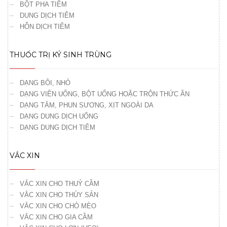
BỘT PHA TIÊM
DUNG DỊCH TIÊM
HỖN DỊCH TIÊM
THUỐC TRỊ KÝ SINH TRÙNG
DẠNG BÔI, NHỎ
DẠNG VIÊN UỐNG, BỘT UỐNG HOẶC TRỘN THỨC ĂN
DẠNG TẮM, PHUN SƯƠNG, XỊT NGOÀI DA
DẠNG DUNG DỊCH UỐNG
DẠNG DUNG DỊCH TIÊM
VẮC XIN
VẮC XIN CHO THUỶ CẦM
VẮC XIN CHO THỦY SẢN
VẮC XIN CHO CHÓ MÈO
VẮC XIN CHO GIA CẦM