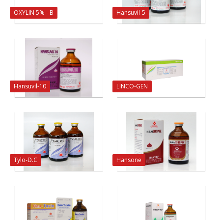
OXYLIN 5% - B
Hansuvil-5
Hansuvil-10
LINCO-GEN
Tylo-D.C
Hansone