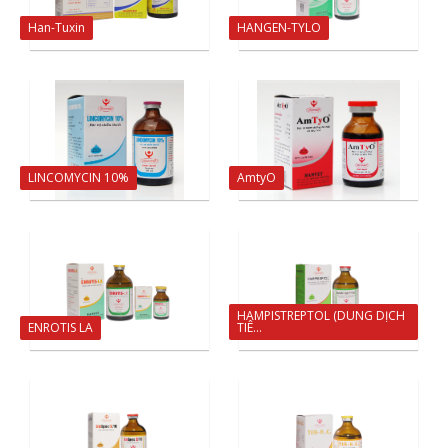
Han-Tuxin
HANGEN-TYLO
LINCOMYCIN 10%
AmtyO
HAMPISTREPTOL (DUNG DỊCH
ENROTIS LA
TIÊ...