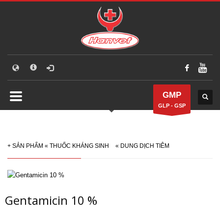
GMP
GLP - GSP
+
SẢN PHẨM
«
THUỐC KHÁNG SINH
«
DUNG DỊCH TIÊM
Gentamicin 10 %