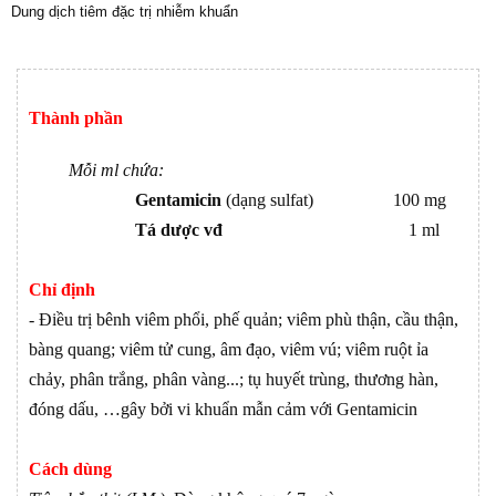
Dung dịch tiêm đặc trị nhiễm khuẩn
Thành phần
Mỗi ml chứa:
Gentamicin
(dạng sulfat) 100 mg
Tá dược vđ
1 ml
Chỉ định
- Điều trị bênh viêm phổi, phế quản; viêm phù thận, cầu thận,
bàng quang; viêm tử cung, âm đạo, viêm vú; viêm ruột ỉa
chảy, phân trắng, phân vàng...; tụ huyết trùng, thương hàn,
đóng dấu, …gây bởi vi khuẩn mẫn cảm với Gentamicin
Cách dùng