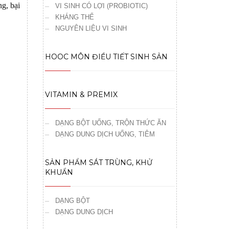
ng, bại
VI SINH CÓ LỢI (PROBIOTIC)
KHÁNG THỂ
NGUYÊN LIỆU VI SINH
HOOC MÔN ĐIỀU TIẾT SINH SẢN
VITAMIN & PREMIX
DẠNG BỘT UỐNG, TRỘN THỨC ĂN
DẠNG DUNG DỊCH UỐNG, TIÊM
SẢN PHẨM SÁT TRÙNG, KHỬ
KHUẨN
DẠNG BỘT
DẠNG DUNG DỊCH