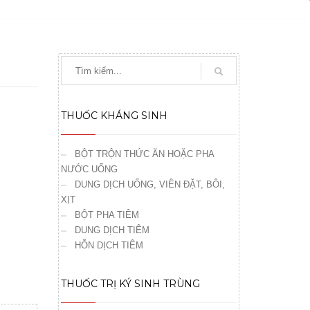
THUỐC KHÁNG SINH
BỘT TRỘN THỨC ĂN HOẶC PHA
NƯỚC UỐNG
DUNG DỊCH UỐNG, VIÊN ĐẶT, BÔI,
XỊT
BỘT PHA TIÊM
DUNG DỊCH TIÊM
HỖN DỊCH TIÊM
THUỐC TRỊ KÝ SINH TRÙNG