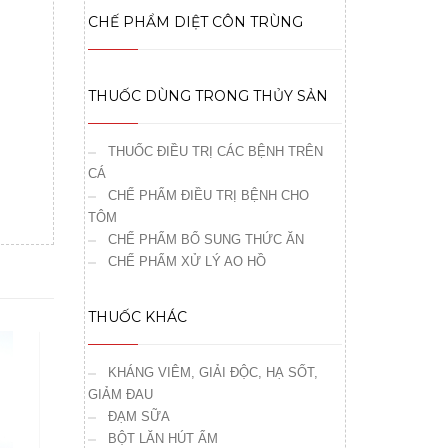
CHẾ PHẨM DIỆT CÔN TRÙNG
THUỐC DÙNG TRONG THỦY SẢN
THUỐC ĐIỀU TRỊ CÁC BỆNH TRÊN
CÁ
CHẾ PHẨM ĐIỀU TRỊ BỆNH CHO
TÔM
CHẾ PHẨM BỔ SUNG THỨC ĂN
CHẾ PHẨM XỬ LÝ AO HỒ
THUỐC KHÁC
KHÁNG VIÊM, GIẢI ĐỘC, HẠ SỐT,
GIẢM ĐAU
ĐẠM SỮA
BỘT LĂN HÚT ẨM