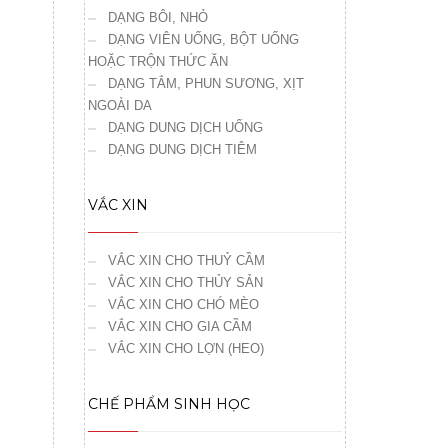
DẠNG BÔI, NHỎ
DẠNG VIÊN UỐNG, BỘT UỐNG
HOẶC TRỘN THỨC ĂN
DẠNG TẮM, PHUN SƯƠNG, XỊT
NGOÀI DA
DẠNG DUNG DỊCH UỐNG
DẠNG DUNG DỊCH TIÊM
VẮC XIN
VẮC XIN CHO THUỶ CẦM
VẮC XIN CHO THỦY SẢN
VẮC XIN CHO CHÓ MÈO
VẮC XIN CHO GIA CẦM
VẮC XIN CHO LỢN (HEO)
CHẾ PHẨM SINH HỌC