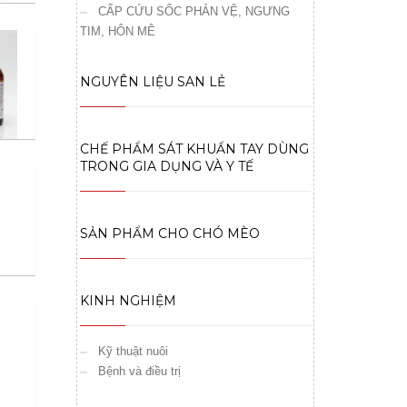
CẤP CỨU SỐC PHẢN VỆ, NGƯNG
TIM, HÔN MÊ
NGUYÊN LIỆU SAN LẺ
CHẾ PHẨM SÁT KHUẨN TAY DÙNG
TRONG GIA DỤNG VÀ Y TẾ
SẢN PHẨM CHO CHÓ MÈO
KINH NGHIỆM
Kỹ thuật nuôi
Bệnh và điều trị