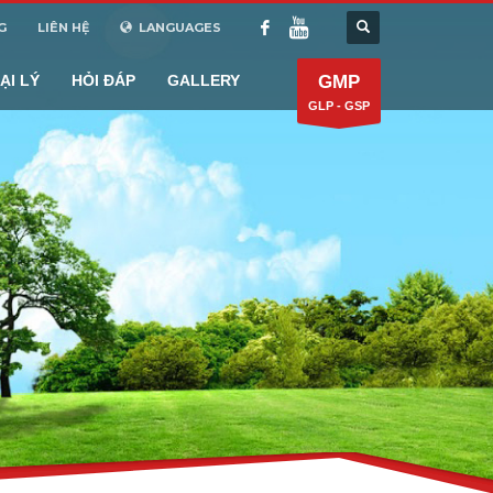
G
LIÊN HỆ
LANGUAGES
ẠI LÝ
HỎI ĐÁP
GALLERY
GMP
GLP - GSP