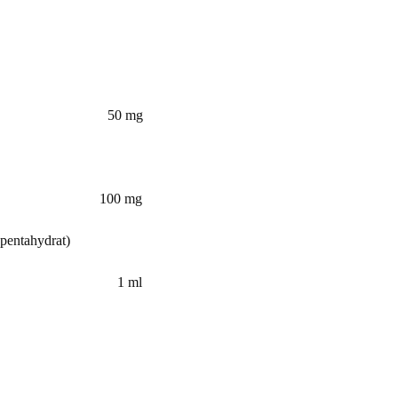
 mg
 mg
ntahydrat)
ml