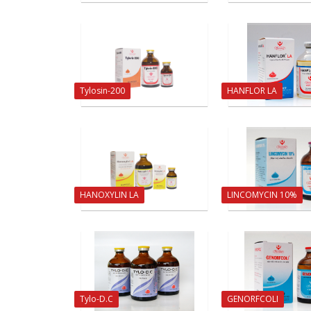
Tylosin-200
HANFLOR LA
HANOXYLIN LA
LINCOMYCIN 10%
Tylo-D.C
GENORFCOLI