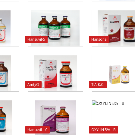
Hansuvil-5
Hansone
AmtyO
TIA-K.C.
Hansuvil-10
OXYLIN 5% - B