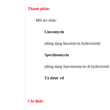
Thành phần:
Mỗi ml chứa:
Lincomycin
50
(dùng dạng lincomycin hydroclorid)
Spectinomycin
100
(dùng dạng Spectinomycin di hydroclorid pe
Tá dược vđ
1 
Chỉ định: