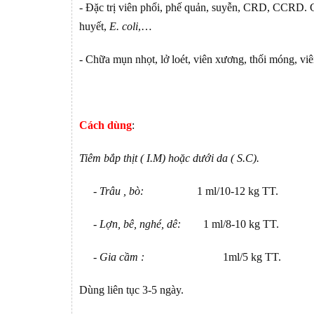
- Đặc trị viên phổi, phế quản, suyễn, CRD, CCRD. Cá
huyết,
E. coli
,…
- Chữa mụn nhọt, lở loét, viên xương, thối móng, vi
Cách dùng
:
Tiêm bắp thịt ( I.M) hoặc dưới da ( S.C).
- Trâu , bò:
1 ml/10-12 kg TT.
- Lợn, bê, nghé, dê:
1 ml/8-10 kg TT.
- Gia cầm :
1ml/5 kg TT.
Dùng liên tục 3-5 ngày.