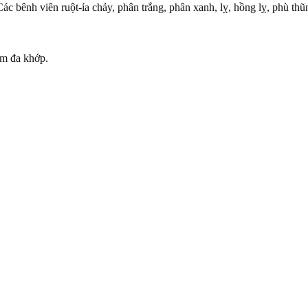
c bênh viên ruột-ỉa chảy, phân trắng, phân xanh, lỵ, hồng lỵ, phù thũ
êm đa khớp.