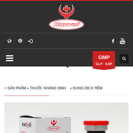
GMP
GLP - GSP
+
SẢN PHẨM
«
THUỐC KHÁNG SINH
«
DUNG DỊCH TIÊM