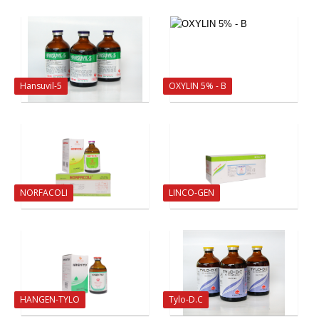
Hansuvil-5
OXYLIN 5% - B
NORFACOLI
LINCO-GEN
HANGEN-TYLO
Tylo-D.C