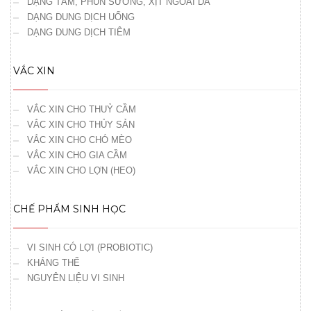
DẠNG TẮM, PHUN SƯƠNG, XỊT NGOÀI DA
DẠNG DUNG DỊCH UỐNG
DẠNG DUNG DỊCH TIÊM
VẮC XIN
VẮC XIN CHO THUỶ CẦM
VẮC XIN CHO THỦY SẢN
VẮC XIN CHO CHÓ MÈO
VẮC XIN CHO GIA CẦM
VẮC XIN CHO LỢN (HEO)
CHẾ PHẨM SINH HỌC
VI SINH CÓ LỢI (PROBIOTIC)
KHÁNG THỂ
NGUYÊN LIỆU VI SINH