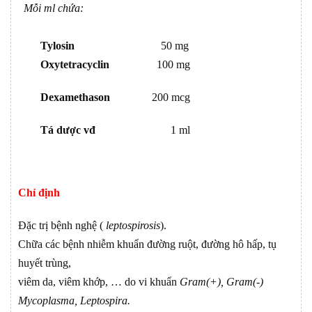
Mỗi ml chứa:
Tylosin
50 mg
Oxytetracyclin
100 mg
Dexamethason
200 mcg
Tá dược vđ
1 ml
Chỉ định
Đặc trị bệnh nghệ (
leptospirosis
).
Chữa các bệnh nhiễm khuẩn đường ruột, đường hô hấp, tụ
huyết trùng,
viêm da, viêm khớp, … do vi khuẩn
Gram(+), Gram(-)
Mycoplasma, Leptospira.