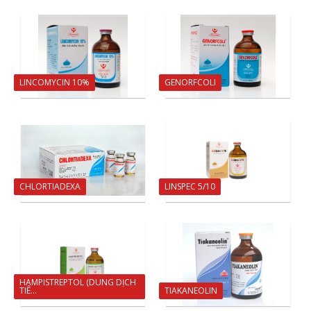
LINCOMYCIN 10%
GENORFCOLI
CHLORTIADEXA
LINSPEC 5/10
HAMPISTREPTOL (DUNG DỊCH
TIÊ...
TIAKANEOLIN