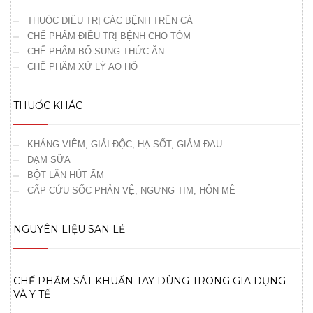
THUỐC ĐIỀU TRỊ CÁC BỆNH TRÊN CÁ
CHẾ PHẨM ĐIỀU TRỊ BỆNH CHO TÔM
CHẾ PHẨM BỔ SUNG THỨC ĂN
CHẾ PHẨM XỬ LÝ AO HỒ
THUỐC KHÁC
KHÁNG VIÊM, GIẢI ĐỘC, HẠ SỐT, GIẢM ĐAU
ĐẠM SỮA
BỘT LĂN HÚT ẨM
CẤP CỨU SỐC PHẢN VỆ, NGƯNG TIM, HÔN MÊ
NGUYÊN LIỆU SAN LẺ
CHẾ PHẨM SÁT KHUẨN TAY DÙNG TRONG GIA DỤNG
VÀ Y TẾ