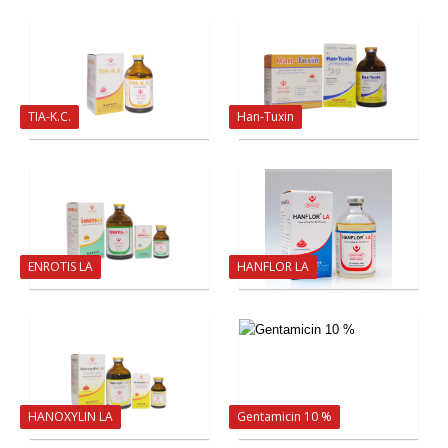
TIA-K.C.
Han-Tuxin
ENROTIS LA
HANFLOR LA
HANOXYLIN LA
Gentamicin 10 %