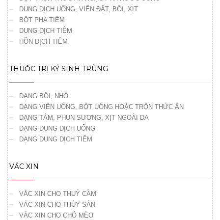
DUNG DỊCH UỐNG, VIÊN ĐẶT, BÔI, XỊT
BỘT PHA TIÊM
DUNG DỊCH TIÊM
HỖN DỊCH TIÊM
THUỐC TRỊ KÝ SINH TRÙNG
DẠNG BÔI, NHỎ
DẠNG VIÊN UỐNG, BỘT UỐNG HOẶC TRỘN THỨC ĂN
DẠNG TẮM, PHUN SƯƠNG, XỊT NGOÀI DA
DẠNG DUNG DỊCH UỐNG
DẠNG DUNG DỊCH TIÊM
VẮC XIN
VẮC XIN CHO THUỶ CẦM
VẮC XIN CHO THỦY SẢN
VẮC XIN CHO CHÓ MÈO