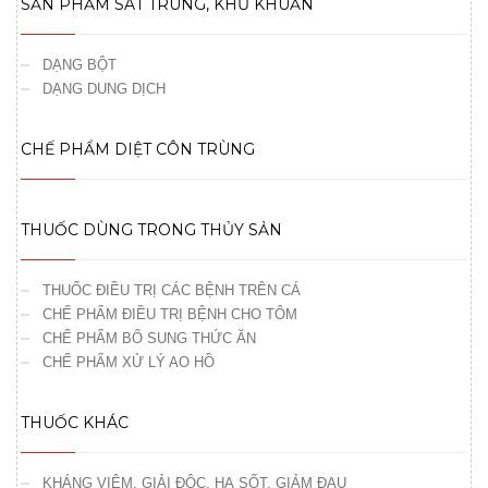
SẢN PHẨM SÁT TRÙNG, KHỬ KHUẨN
DẠNG BỘT
DẠNG DUNG DỊCH
CHẾ PHẨM DIỆT CÔN TRÙNG
THUỐC DÙNG TRONG THỦY SẢN
THUỐC ĐIỀU TRỊ CÁC BỆNH TRÊN CÁ
CHẾ PHẨM ĐIỀU TRỊ BỆNH CHO TÔM
CHẾ PHẨM BỔ SUNG THỨC ĂN
CHẾ PHẨM XỬ LÝ AO HỒ
THUỐC KHÁC
KHÁNG VIÊM, GIẢI ĐỘC, HẠ SỐT, GIẢM ĐAU