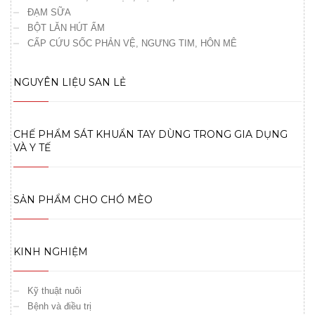
ĐẠM SỮA
BỘT LĂN HÚT ẨM
CẤP CỨU SỐC PHẢN VỆ, NGƯNG TIM, HÔN MÊ
NGUYÊN LIỆU SAN LẺ
CHẾ PHẨM SÁT KHUẨN TAY DÙNG TRONG GIA DỤNG
VÀ Y TẾ
SẢN PHẨM CHO CHÓ MÈO
KINH NGHIỆM
Kỹ thuật nuôi
Bệnh và điều trị