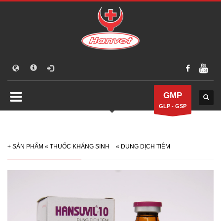
GMP
GLP - GSP
+
SẢN PHẨM
«
THUỐC KHÁNG SINH
«
DUNG DỊCH TIÊM