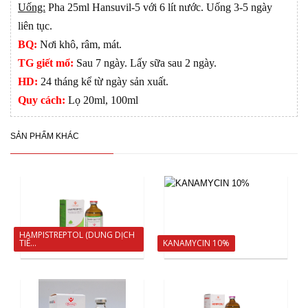
Uống:
Pha 25ml Hansuvil-5 với 6 lít nước. Uống 3-5 ngày
liên tục.
BQ:
Nơi khô, râm, mát.
TG giết mổ:
Sau 7 ngày. Lấy sữa sau 2 ngày.
HD:
24 tháng kể từ ngày sản xuất.
Quy cách:
Lọ 20ml, 100ml
SẢN PHẨM KHÁC
HAMPISTREPTOL (DUNG DỊCH
TIÊ...
KANAMYCIN 10%