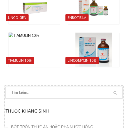
LINCO-GEN
ENROTIS LA
TIAMULIN 10%
LINCOMYCIN 10%
THUỐC KHÁNG SINH
BỘT TRỘN THỨC ĂN HOẶC PHA NƯỚC UỐNG