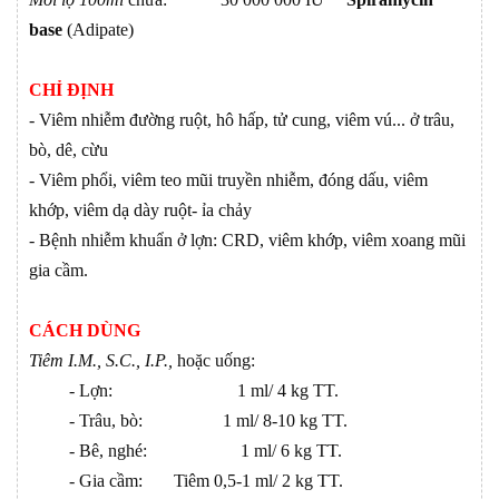
base
(Adipate)
CHỈ ĐỊNH
- Viêm nhiễm đường ruột, hô hấp, tử cung, viêm vú... ở trâu,
bò, dê, cừu
- Viêm phổi, viêm teo mũi truyền nhiễm, đóng dấu, viêm
khớp, viêm dạ dày ruột- ỉa chảy
- Bệnh nhiễm khuẩn ở lợn: CRD, viêm khớp, viêm xoang mũi
gia cầm.
CÁCH DÙNG
Tiêm I.M., S.C., I.P.,
hoặc uống:
- Lợn: 1 ml/ 4 kg TT.
- Trâu, bò: 1 ml/ 8-10 kg TT.
- Bê, nghé: 1 ml/ 6 kg TT.
- Gia cầm: Tiêm 0,5-1 ml/ 2 kg TT.