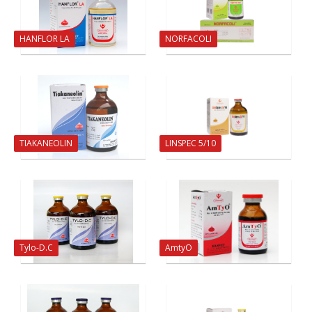
HANFLOR LA
NORFACOLI
TIAKANEOLIN
LINSPEC 5/10
Tylo-D.C
AmtyO