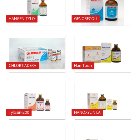
HANGEN-TYLO
GENORFCOLI
CHLORTIADEXA
Han-Tuxin
Tylosin-200
HANOXYLIN LA