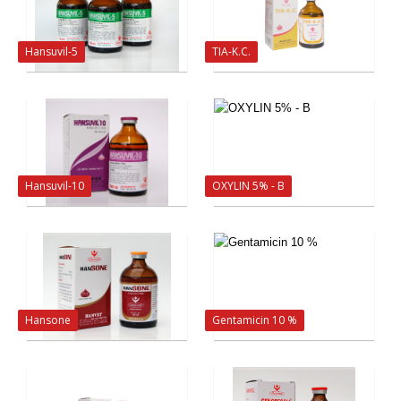
Hansuvil-5
TIA-K.C.
Hansuvil-10
OXYLIN 5% - B
Hansone
Gentamicin 10 %