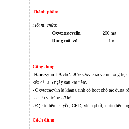
Thành phần:
Mỗi ml chứa:
Oxytetracyclin
200 mg
Dung môi vđ
1 ml
Công dụng
-Hanoxylin LA
chứa 20% Oxytetracyclin trong hệ d
kéo dài 3-5 ngày sau khi tiêm.
- Oxytetracylin là kháng sinh có hoạt phổ tác dụng
số siêu vi trùng cỡ lớn.
- Đặc trị bệnh suyễn, CRD, viêm phổi, lepto (bệnh n
Cách dùng