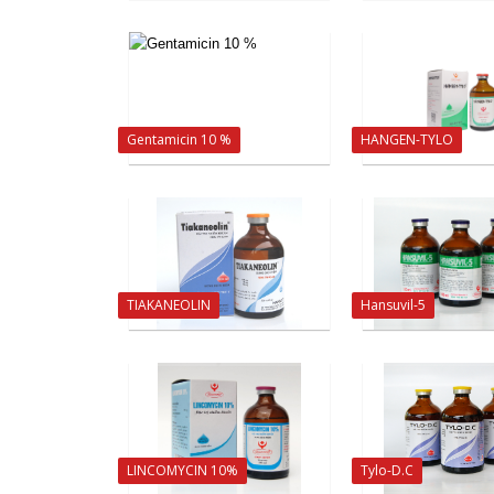
Gentamicin 10 %
HANGEN-TYLO
TIAKANEOLIN
Hansuvil-5
LINCOMYCIN 10%
Tylo-D.C