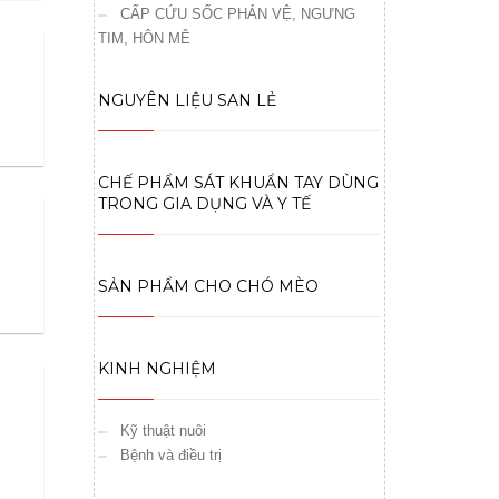
CẤP CỨU SỐC PHẢN VỆ, NGƯNG
TIM, HÔN MÊ
NGUYÊN LIỆU SAN LẺ
CHẾ PHẨM SÁT KHUẨN TAY DÙNG
TRONG GIA DỤNG VÀ Y TẾ
SẢN PHẨM CHO CHÓ MÈO
KINH NGHIỆM
Kỹ thuật nuôi
Bệnh và điều trị