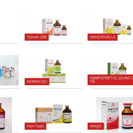
Tylosin-200
HANOXYLIN LA
HAMPISTREPTOL (DUNG 
NORFACOLI
TIÊ...
Han-Tuxin
AmtyO