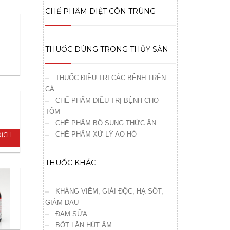
CHẾ PHẨM DIỆT CÔN TRÙNG
THUỐC DÙNG TRONG THỦY SẢN
THUỐC ĐIỀU TRỊ CÁC BỆNH TRÊN
CÁ
CHẾ PHẨM ĐIỀU TRỊ BỆNH CHO
TÔM
CHẾ PHẨM BỔ SUNG THỨC ĂN
CHẾ PHẨM XỬ LÝ AO HỒ
DỊCH
THUỐC KHÁC
KHÁNG VIÊM, GIẢI ĐỘC, HẠ SỐT,
GIẢM ĐAU
ĐẠM SỮA
BỘT LĂN HÚT ẨM