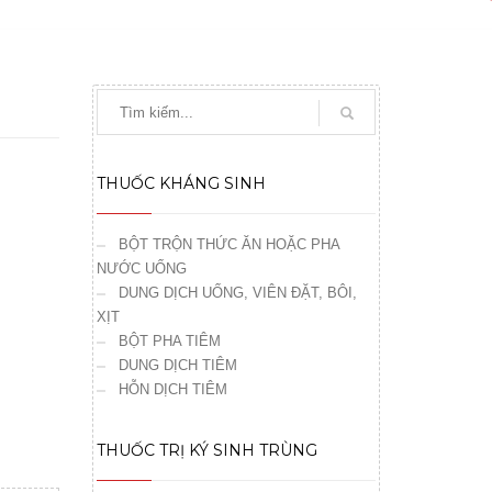
THUỐC KHÁNG SINH
BỘT TRỘN THỨC ĂN HOẶC PHA
NƯỚC UỐNG
DUNG DỊCH UỐNG, VIÊN ĐẶT, BÔI,
XỊT
BỘT PHA TIÊM
DUNG DỊCH TIÊM
HỖN DỊCH TIÊM
THUỐC TRỊ KÝ SINH TRÙNG