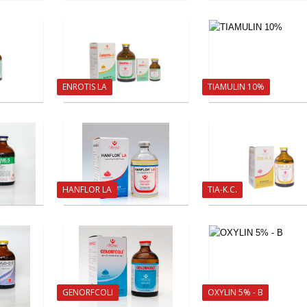
ENROTIS LA
TIAMULIN 10%
HANFLOR LA
TIA-K.C.
GENORFCOLI
OXYLIN 5% - B