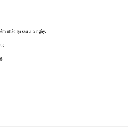
iêm nhắc lại sau 3-5 ngày.
ng.
g.