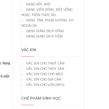
DẠNG BÔI, NHỎ
DẠNG VIÊN UỐNG, BỘT UỐNG
HOẶC TRỘN THỨC ĂN
DẠNG TẮM, PHUN SƯƠNG, XỊT
NGOÀI DA
DẠNG DUNG DỊCH UỐNG
DẠNG DUNG DỊCH TIÊM
VẮC XIN
ác dụng
VẮC XIN CHO THUỶ CẦM
VẮC XIN CHO THỦY SẢN
VẮC XIN CHO CHÓ MÈO
và một
VẮC XIN CHO GIA CẦM
VẮC XIN CHO LỢN (HEO)
CHẾ PHẨM SINH HỌC