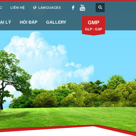
G
LIÊN HỆ
LANGUAGES
ẠI LÝ
HỎI ĐÁP
GALLERY
GMP
GLP - GSP