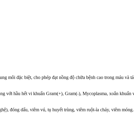
ung môi đặc biệt, cho phép đạt nồng độ chữa bệnh cao trong máu và t
 rộng với hầu hết vi khuẩn Gram(+), Gram(-), Mycoplasma, xoắn khuẩn 
ghệ), đóng dấu, viêm vú, tụ huyết trùng, viêm ruột-ỉa chảy, viêm móng.