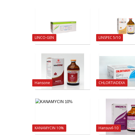
LINCO-GEN
LINSPEC 5/10
Hansone
CHLORTIADEXA
KANAMYCIN 10%
Hansuvil-10